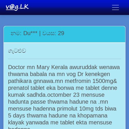
නම: Du*** | වයස: 29
ගැටළුව
Doctor mn Mary Kerala awuruddak wenawa
thwama babala na mn vog Dr kenekgen
pathikara gnnawa.mn metfromin 1500mg&
prenatol tablet eka bonwa me tablet denne
kumak sadhda.octomber 23 mensuse
hadunta passe thwama hadune na .mn
mensuse hadenna primolut 10mg tds biwa
5 days thwama hadune na khopamana
klayak yanwada me tablet ekta mensuse