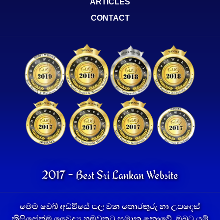
ARTICLES
CONTACT
2017 - Best Sri Lankan Website
මෙම වෙබ් අඩවියේ පල වන තොරතුරු හා උපදෙස්
කිසිසේත්ම වෛද්‍ය හමුවකට සමාන නොවේ. ඔබට යම්