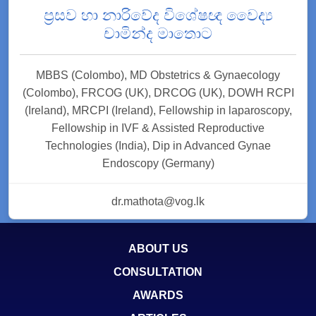
ප්‍රසව හා නාරිවේද විශේෂඥ වෛද්‍ය
චාමින්ද මාතොට
MBBS (Colombo), MD Obstetrics & Gynaecology
(Colombo), FRCOG (UK), DRCOG (UK), DOWH RCPI
(Ireland), MRCPI (Ireland), Fellowship in laparoscopy,
Fellowship in IVF & Assisted Reproductive
Technologies (India), Dip in Advanced Gynae
Endoscopy (Germany)
dr.mathota@vog.lk
ABOUT US
CONSULTATION
AWARDS