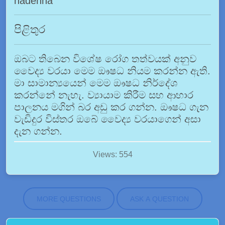
hadenna
පිළිතුර
ඔබට තිබෙන විශේෂ රෝග තත්වයක් අනුව
වෛද්‍ය වරයා මෙම ඖෂධ නියම කරන්න ඇති.
මා සාමාන්‍යයෙන් මෙම ඖෂධ නිර්දේශ
කරන්නේ නැහැ. ව්‍යායාම කිරීම සහ ආහාර
පාලනය මගින් බර අඩු කර ගන්න. ඖෂධ ගැන
වැඩිදුර විස්තර ඔබේ වෛද්‍ය වරයාගෙන් අසා
දැන ගන්න.
Views: 554
MORE QUESTIONS
ASK A QUESTION