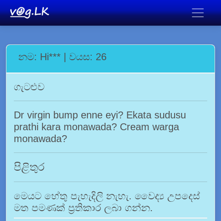
නම: Hi*** | වයස: 26
ගැටළුව
Dr virgin bump enne eyi? Ekata sudusu
prathi kara monawada? Cream warga
monawada?
පිළිතුර
මෙයට හේතු පැහැදිලි නැහැ. වෛද්‍ය උපදෙස්
මත පමණක් ප්‍රතිකාර ලබා ගන්න.