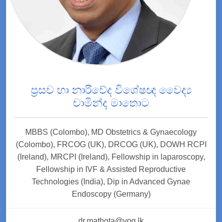
ප්‍රසව හා නාරිවේද විශේෂඥ වෛද්‍ය
චාමින්ද මාතොට
MBBS (Colombo), MD Obstetrics & Gynaecology
(Colombo), FRCOG (UK), DRCOG (UK), DOWH RCPI
(Ireland), MRCPI (Ireland), Fellowship in laparoscopy,
Fellowship in IVF & Assisted Reproductive
Technologies (India), Dip in Advanced Gynae
Endoscopy (Germany)
dr.mathota@vog.lk