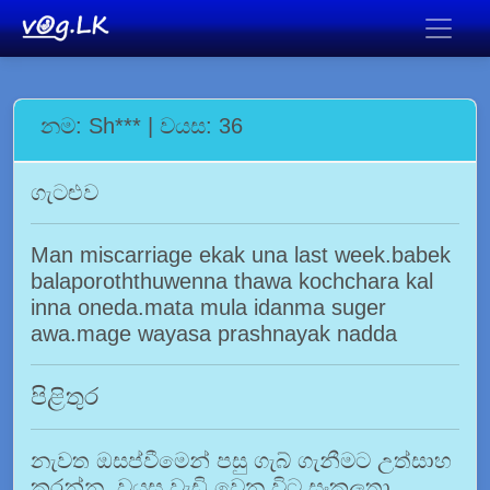
නම: Sh*** | වයස: 36
ගැටළුව
Man miscarriage ekak una last week.babek
balaporoththuwenna thawa kochchara kal
inna oneda.mata mula idanma suger
awa.mage wayasa prashnayak nadda
පිළිතුර
නැවත ඔසප්වීමෙන් පසු ගැබ් ගැනීමට උත්සාහ
කරන්න. වයස වැඩි වෙන විට සංකූලතා