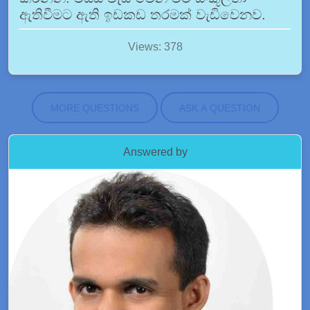
ඇතිවීමට ඇති ඉඩකඩ තරමක් වැඩිවෙනව.
Views: 378
MORE QUESTIONS
ASK A QUESTION
Answered by