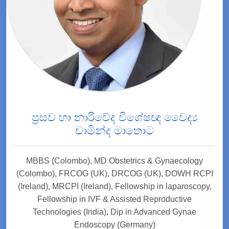
ප්‍රසව හා නාරිවේද විශේෂඥ වෛද්‍ය
චාමින්ද මාතොට
MBBS (Colombo), MD Obstetrics & Gynaecology
(Colombo), FRCOG (UK), DRCOG (UK), DOWH RCPI
(Ireland), MRCPI (Ireland), Fellowship in laparoscopy,
Fellowship in IVF & Assisted Reproductive
Technologies (India), Dip in Advanced Gynae
Endoscopy (Germany)