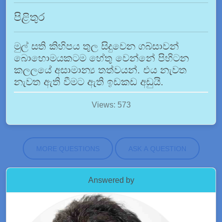
පිළිතුර
මුල් සති කිහිපය තුල සිදුවෙන ගබ්සාවන්
බොහොමයකටම හේතු වෙන්නේ පිහිටන
කලලයේ අසාමාන්‍ය තත්වයන්. එය නැවත
නැවත ඇති වීමට ඇති ඉඩකඩ අඩුයි.
Views: 573
MORE QUESTIONS
ASK A QUESTION
Answered by