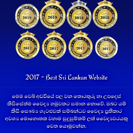
2017 - Best Sri Lankan Website
මෙම වෙබ් අඩවියේ පල වන තොරතුරු හා උපදෙස්
කිසිසේත්ම වෛද්‍ය හමුවකට සමාන නොවේ. ඔබට යම්
කිසි සෞඛ්‍ය ගැටළුවක් සම්බන්ධව වෛද්‍ය ප්‍රතිකාර
අවශ්‍ය මොහොතක වහාම සුදුසුම්කම් ලත් වෛද්‍යවරයකු
වෙත යොමුවන්න.