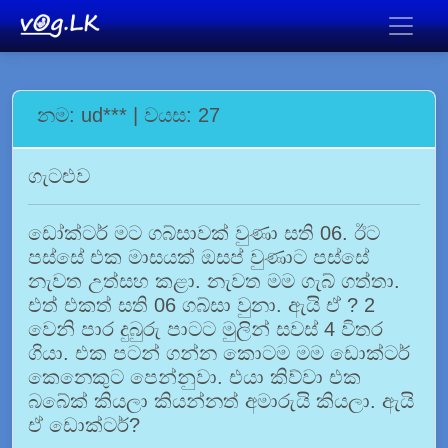
නම: ud*** | වයස: 27
ගැටළුව
ඩෝක්ටර් මට ගබ්සාවක් වුණා සති 06. ඊට
පස්සේ එක මාසයක් ඔසප් වුණාට පස්සේ
නැවත උත්සහ කළා. නැවත මම ගැබ් ගත්තා.
එත් එකත් සති 06 ගබ්සා වුනා. ඇයි ඒ ? 2
වෙනි පාර දුබුරු පාටට මුලින් සවස් 4 විතර
ගියා. එක පටන් ගන්න කොටම මම ඩොක්ටර්
කෙනෙකුට පෙන්නුවා. එයා කිව්වා එක
බබේක් කියලා කියන්නත් අමාරුයි කියලා. ඇයි
ඒ ඩොක්ටර්?