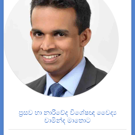
ප්‍රසව හා නාරිවේද විශේෂඥ වෛද්‍ය
චාමින්ද මාතොට