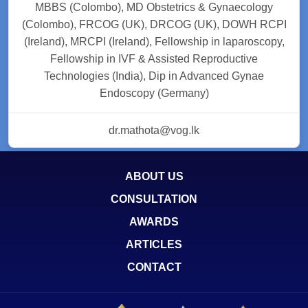
MBBS (Colombo), MD Obstetrics & Gynaecology
(Colombo), FRCOG (UK), DRCOG (UK), DOWH RCPI
(Ireland), MRCPI (Ireland), Fellowship in laparoscopy,
Fellowship in IVF & Assisted Reproductive
Technologies (India), Dip in Advanced Gynae
Endoscopy (Germany)
dr.mathota@vog.lk
ABOUT US
CONSULTATION
AWARDS
ARTICLES
CONTACT