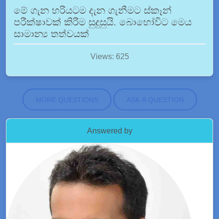
මේ ගැන හරියටම දැන ගැනීමට ස්කෑන්
පරීක්ෂාවක් කිරීම සුදුසුයි. බොහෝවිට මෙය
සාමාන්‍ය තත්වයක්
Views: 625
MORE QUESTIONS
ASK A QUESTION
Answered by