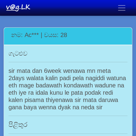
නම: Ac*** | වයස: 28
ගැටළුව
sir mata dan 6week wenawa mn meta
2days walata kalin padi pela nagiddi watuna
eth mage badawath kondawath wadune na
eth iye ra idala kunu le pata podak redi
kalen pisama thiyenawa sir mata daruwa
gana baya wenna dyak na neda sir
පිළිතුර