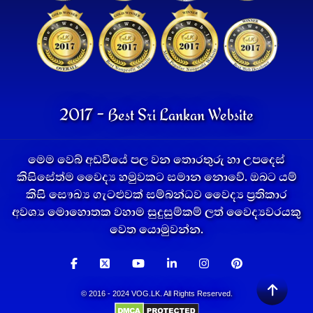
2017 - Best Sri Lankan Website
මෙම වෙබ් අඩවියේ පල වන තොරතුරු හා උපදෙස්
කිසිසේත්ම වෛද්‍ය හමුවකට සමාන නොවේ. ඔබට යම්
කිසි සෞඛ්‍ය ගැටළුවක් සම්බන්ධව වෛද්‍ය ප්‍රතිකාර
අවශ්‍ය මොහොතක වහාම සුදුසුම්කම් ලත් වෛද්‍යවරයකු
වෙත යොමුවන්න.
© 2016 - 2024 VOG.LK. All Rights Reserved.