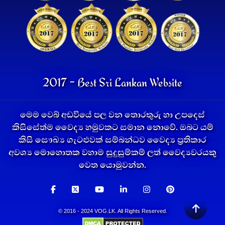
2017 - Best Sri Lankan Website
මෙම වෙබ් අඩවියේ පල වන තොරතුරු හා උපදෙස්
කිසිසේත්ම වෛද්‍ය හමුවකට සමාන නොවේ. ඔබට යම්
කිසි සෞඛ්‍ය ගැටළුවක් සම්බන්ධව වෛද්‍ය ප්‍රතිකාර
අවශ්‍ය මොහොතක වහාම සුදුසුම්කම් ලත් වෛද්‍යවරයකු
වෙත යොමුවන්න.
© 2016 - 2024 VOG.LK. All Rights Reserved.