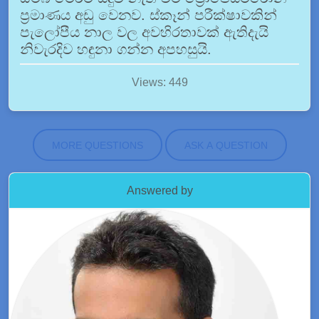
ප්‍රමාණය අඩු වෙනව. ස්කෑන් පරීක්ෂාවකින්
පැලෝපීය නාල වල අවහිරතාවක් ඇතිදැයි
නිවැරදිව හඳුනා ගන්න අපහසුයි.
Views: 449
MORE QUESTIONS
ASK A QUESTION
Answered by