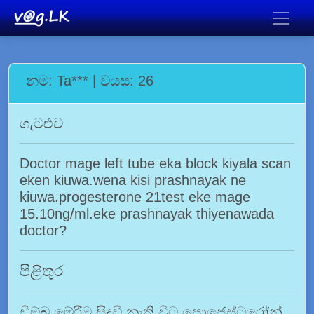
නම: Ta*** | වයස: 26
ගැටළුව
Doctor mage left tube eka block kiyala scan
eken kiuwa.wena kisi prashnayak ne
kiuwa.progesterone 21test eke mage
15.10ng/ml.eke prashnayak thiyenawada
doctor?
පිළිතුර
ඩිම්බ මේරීම සිදුවී නැති විට ප්‍රොජෙස්ටරෝන්