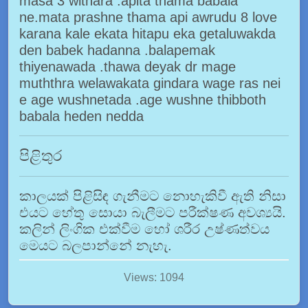
masa 3 withara .apita thama babala
ne.mata prashne thama api awrudu 8 love
karana kale ekata hitapu eka getaluwakda
den babek hadanna .balapemak
thiyenawada .thawa deyak dr mage
muththra welawakata gindara wage ras nei
e age wushnetada .age wushne thibboth
babala heden nedda
පිළිතුර
කාලයක් පිළිසිඳ ගැනීමට නොහැකිවී ඇති නිසා
එයට හේතු සොයා බැලීමට පරීක්ෂණ අවශ්‍යයි.
කලින් ලිංගික එක්වීම හෝ ශරීර උෂ්ණත්වය
මෙයට බලපාන්නේ නැහැ.
Views: 1094