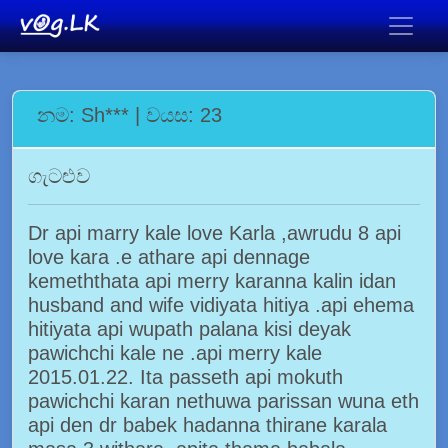
නම: Sh*** | වයස: 23
ගැටළුව
Dr api marry kale love Karla ,awrudu 8 api
love kara .e athare api dennage
kemeththata api merry karanna kalin idan
husband and wife vidiyata hitiya .api ehema
hitiyata api wupath palana kisi deyak
pawichchi kale ne .api merry kale
2015.01.22. Ita passeth api mokuth
pawichchi karan nethuwa parissan wuna eth
api den dr babek hadanna thirane karala