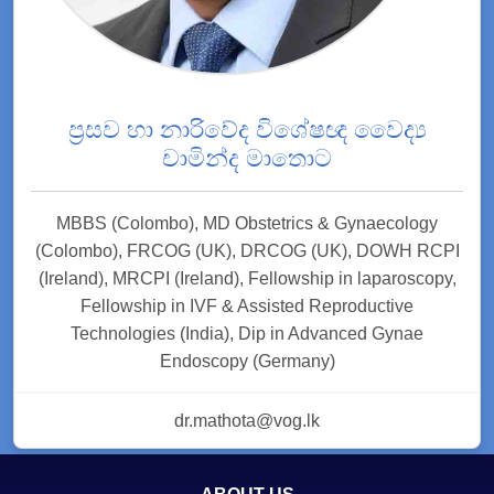
ප්‍රසව හා නාරිවේද විශේෂඥ වෛද්‍ය
චාමින්ද මාතොට
MBBS (Colombo), MD Obstetrics & Gynaecology
(Colombo), FRCOG (UK), DRCOG (UK), DOWH RCPI
(Ireland), MRCPI (Ireland), Fellowship in laparoscopy,
Fellowship in IVF & Assisted Reproductive
Technologies (India), Dip in Advanced Gynae
Endoscopy (Germany)
dr.mathota@vog.lk