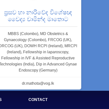
ප්‍රසව හා නාරිවේද විශේෂඥ
වෛද්‍ය චාමින්ද මාතොට
MBBS (Colombo), MD Obstetrics &
Gynaecology (Colombo), FRCOG (UK),
DRCOG (UK), DOWH RCPI (Ireland), MRCPI
(Ireland), Fellowship in laparoscopy,
Fellowship in IVF & Assisted Reproductive
Technologies (India), Dip in Advanced Gynae
Endoscopy (Germany)
dr.mathota@vog.lk
S
CONTACT