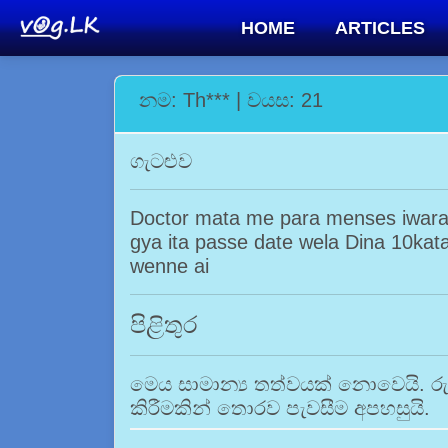
HOME
ARTICLES
නම: Th*** | වයස: 21
ගැටළුව
Doctor mata me para menses iwara 
gya ita passe date wela Dina 10kat
wenne ai
පිළිතුර
මෙය සාමාන්‍ය තත්වයක් නොවෙයි. රු
කිරීමකින් තොරව පැවසීම අපහසුයි.