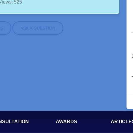
Views: 525
NS
ASK A QUESTION
NSULTATION
AWARDS
ARTICLE