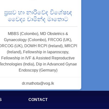
ප්‍රසව හා නාරිවේද විශේෂඥ
වෛද්‍ය චාමින්ද මාතොට
MBBS (Colombo), MD Obstetrics &
Gynaecology (Colombo), FRCOG (UK),
DRCOG (UK), DOWH RCPI (Ireland), MRCPI
(Ireland), Fellowship in laparoscopy,
Fellowship in IVF & Assisted Reproductive
Technologies (India), Dip in Advanced Gynae
Endoscopy (Germany)
dr.mathota@vog.lk
S
CONTACT