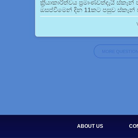
ක්‍රියාකාරිත්වය ප්‍රමාණවත්දැයි ස්ක
ඔසප්වීමෙන් දින 11කට පසුව ස්කෑන් 
MORE QUESTIO
ABOUT US
CO