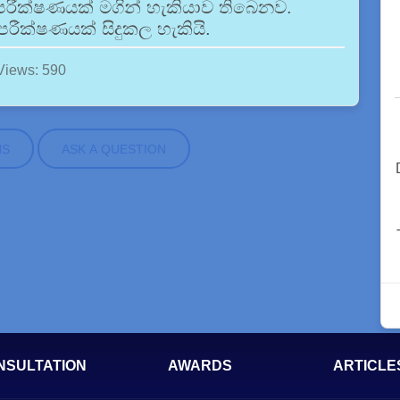
ෑන් පරීක්ෂණයක් මගින් හැකියාව තිබෙනව.
පරීක්ෂණයක් සිදුකල හැකියි.
Views: 590
NS
ASK A QUESTION
NSULTATION
AWARDS
ARTICLE