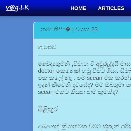
HOME
ARTICLES
නම: ති***� | වයස: 23
ගැටළුව
වෛද්‍යතුමනී ,විවාහ වී අවුරුද්දයි 
doctor කෙනෙක් හමු වීමට ගියා. ඩි
එක කලේ නෑ . එම scean එක කරන්න
ඉදන් කීවෙනී දවසේද? මට ඔබතුමා 
scean එකට කියන නම කුමක්ද?
පිළිතුර
බෙහෙත් ක්‍රියාත්මක වීමට ස්කෑන් ප