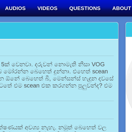
AUDIOS
VIDEOS
QUESTIONS
ABOUT
මාස 5ක් වෙනවා. දරුවන් නොමැති නිසා VOG
ම්බ මෝරන්න බෙහෙත් දුන්නා. එහෙත් scean
 ඕනේ බෙහෙත් බී, මෙන්සන්ස් හැදුන දවසේ
යටතේ එම scean එක කරගන්න පුලුවන්ද? එම
රීක්ෂණයක් අවශ්‍ය නැහැ. නමුත් බෙහෙත් වල