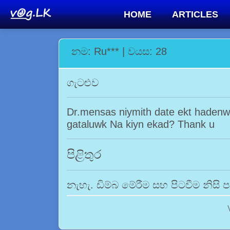
HOME
ARTICLES
නම: Ru*** | වයස: 28
ගැටළුව
Dr.mensas niymith date ekt hadenw
gataluwk Na kiyn ekad? Thank u
පිළිතුර
නැහැ. ඩිම්බ මේරීම සහ පිටවීම නිසි පර