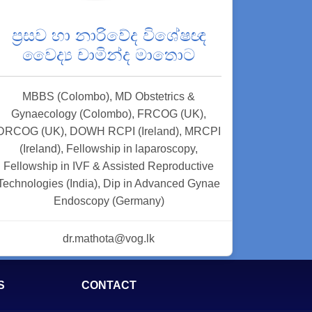
ප්‍රසව හා නාරිවේද විශේෂඥ
වෛද්‍ය චාමින්ද මාතොට
MBBS (Colombo), MD Obstetrics &
Gynaecology (Colombo), FRCOG (UK),
DRCOG (UK), DOWH RCPI (Ireland), MRCPI
(Ireland), Fellowship in laparoscopy,
Fellowship in IVF & Assisted Reproductive
Technologies (India), Dip in Advanced Gynae
Endoscopy (Germany)
dr.mathota@vog.lk
S
CONTACT