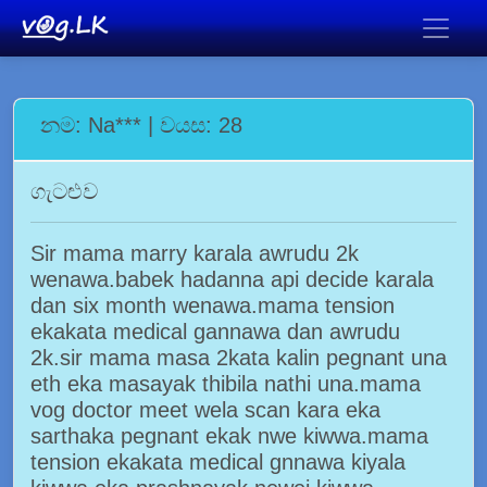
නම: Na*** | වයස: 28
ගැටළුව
Sir mama marry karala awrudu 2k
wenawa.babek hadanna api decide karala
dan six month wenawa.mama tension
ekakata medical gannawa dan awrudu
2k.sir mama masa 2kata kalin pegnant una
eth eka masayak thibila nathi una.mama
vog doctor meet wela scan kara eka
sarthaka pegnant ekak nwe kiwwa.mama
tension ekakata medical gnnawa kiyala