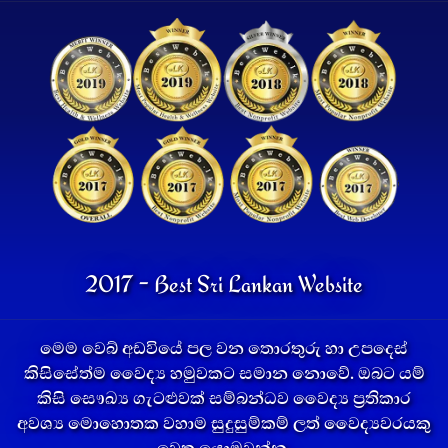
2017 - Best Sri Lankan Website
මෙම වෙබ් අඩවියේ පල වන තොරතුරු හා උපදෙස්
කිසිසේත්ම වෛද්‍ය හමුවකට සමාන නොවේ. ඔබට යම්
කිසි සෞඛ්‍ය ගැටළුවක් සම්බන්ධව වෛද්‍ය ප්‍රතිකාර
අවශ්‍ය මොහොතක වහාම සුදුසුම්කම් ලත් වෛද්‍යවරයකු