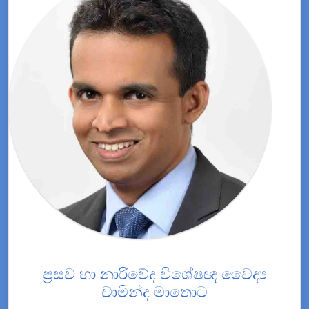
ප්‍රසව හා නාරිවේද විශේෂඥ වෛද්‍ය
චාමින්ද මාතොට