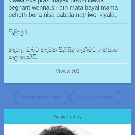
kiwwa.eka prashnayak newei kiwwa
pegnant wenna.sir eth mata bayai mama
beheth bona nisa babala nathiwei kiyala.
පිළිතුර
නැහැ. ඔබට නැවත පිළිසිඳ ගැනීමට උත්සාහ
කල හැකියි.
Views: 501
MORE QUESTIONS
ASK A QUESTION
Answered by