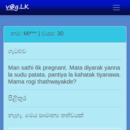
නම: Mi*** | වයස: 30
ගැටළුව
Man sathi 6k pregnant. Mata diyarak yanna
la sudu patata. pantiya la kahatak tiyanawa.
Mama rogi thathwayakde?
පිළිතුර
නැහැ. මෙය සාමාන්‍ය තත්වයක්