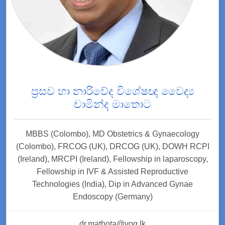
ප්‍රසව හා නාරිවේද විශේෂඥ වෛද්‍ය
චාමින්ද මාතොට
MBBS (Colombo), MD Obstetrics & Gynaecology
(Colombo), FRCOG (UK), DRCOG (UK), DOWH RCPI
(Ireland), MRCPI (Ireland), Fellowship in laparoscopy,
Fellowship in IVF & Assisted Reproductive
Technologies (India), Dip in Advanced Gynae
Endoscopy (Germany)
dr.mathota@vog.lk