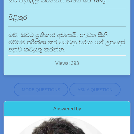
කර පැහැදිලි කරන්න...මාගේ බර 78kg
පිළිතුර
ඔව්. ඔබට ප්‍රතිකාර අවශ්‍යයි. නැවත සීනි
මට්ටම පරීක්ෂා කර වෛද්‍ය වරයා ගේ උපදෙස්
අනුව කටයුතු කරන්න.
Views: 393
MORE QUESTIONS
ASK A QUESTION
Answered by