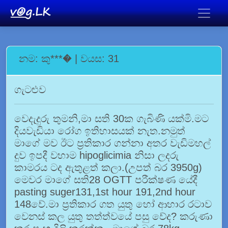
නම: කු***� | වයස: 31
ගැටළුව
වෙදැදුරු තුමනි,මා සති 30ක ගැබිණි යක්මි.මට
දියවැඩියා රෝග ඉතිහාසයක් නැත.නමුත්
මාගේ මව ඊට ප්‍රතිකාර ගන්නා අතර වැඩිමහල්
දුව ඉපදී වහාම hipoglicimia නිසා ලදරු
කාමරය ටද ඇතුළත් කලා.(උපත් බර 3950g)
මෙවර මාගේ සති28 OGTT පරීක්ෂණ යේදී
pasting suger131,1st hour 191,2nd hour
148වේ.මා ප්‍රතිකාර ගත යුතු හෝ ආහාර රටාව
වෙනස් කල යුතු තත්ත්වයේ පසු වේද? කරුණා