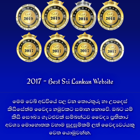
2017 - Best Sri Lankan Website
මෙම වෙබ් අඩවියේ පල වන තොරතුරු හා උපදෙස්
කිසිසේත්ම වෛද්‍ය හමුවකට සමාන නොවේ. ඔබට යම්
කිසි සෞඛ්‍ය ගැටළුවක් සම්බන්ධව වෛද්‍ය ප්‍රතිකාර
අවශ්‍ය මොහොතක වහාම සුදුසුම්කම් ලත් වෛද්‍යවරයකු
වෙත යොමුවන්න.