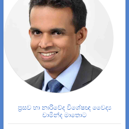
ප්‍රසව හා නාරිවේද විශේෂඥ වෛද්‍ය
චාමින්ද මාතොට