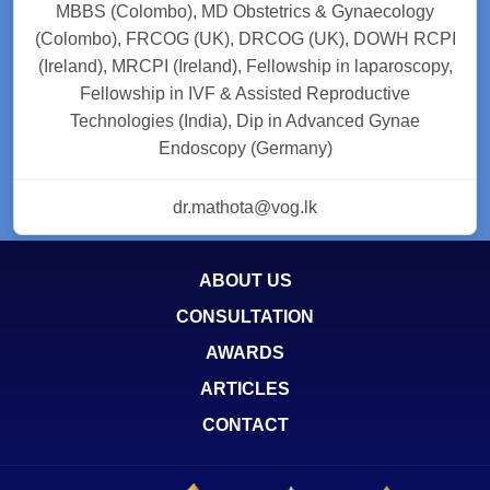
MBBS (Colombo), MD Obstetrics & Gynaecology
(Colombo), FRCOG (UK), DRCOG (UK), DOWH RCPI
(Ireland), MRCPI (Ireland), Fellowship in laparoscopy,
Fellowship in IVF & Assisted Reproductive
Technologies (India), Dip in Advanced Gynae
Endoscopy (Germany)
dr.mathota@vog.lk
ABOUT US
CONSULTATION
AWARDS
ARTICLES
CONTACT