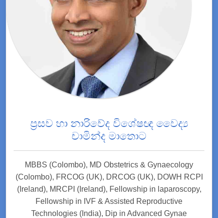
ප්‍රසව හා නාරිවේද විශේෂඥ වෛද්‍ය
චාමින්ද මාතොට
MBBS (Colombo), MD Obstetrics & Gynaecology
(Colombo), FRCOG (UK), DRCOG (UK), DOWH RCPI
(Ireland), MRCPI (Ireland), Fellowship in laparoscopy,
Fellowship in IVF & Assisted Reproductive
Technologies (India), Dip in Advanced Gynae