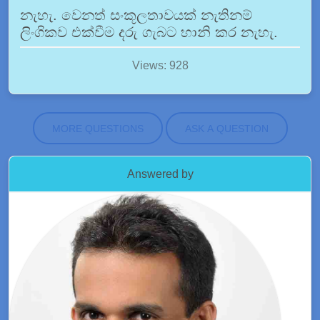
නැහැ. වෙනත් සංකූලතාවයක් නැතිනම්
ලිංගිකව එක්වීම දරු ගැබට හානි කර නැහැ.
Views: 928
MORE QUESTIONS
ASK A QUESTION
Answered by