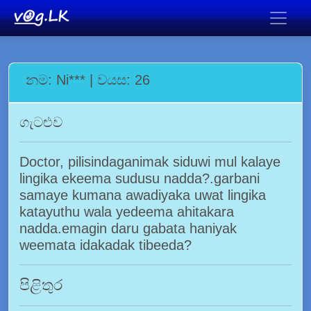
නම: Ni*** | වයස: 26
ගැටළුව
Doctor, pilisindaganimak siduwi mul kalaye
lingika ekeema sudusu nadda?.garbani
samaye kumana awadiyaka uwat lingika
katayuthu wala yedeema ahitakara
nadda.emagin daru gabata haniyak
weemata idakadak tibeeda?
පිළිතුර