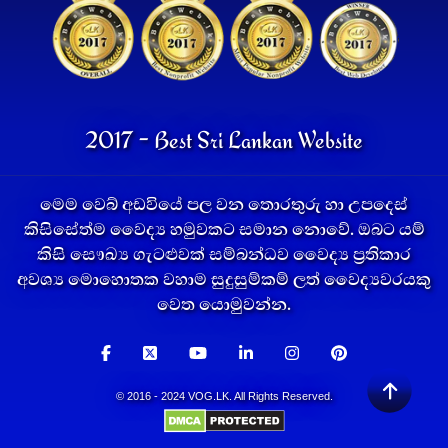
2017 - Best Sri Lankan Website
මෙම වෙබ් අඩවියේ පල වන තොරතුරු හා උපදෙස්
කිසිසේත්ම වෛද්‍ය හමුවකට සමාන නොවේ. ඔබට යම්
කිසි සෞඛ්‍ය ගැටළුවක් සම්බන්ධව වෛද්‍ය ප්‍රතිකාර
අවශ්‍ය මොහොතක වහාම සුදුසුම්කම් ලත් වෛද්‍යවරයකු
වෙත යොමුවන්න.
© 2016 - 2024 VOG.LK. All Rights Reserved.