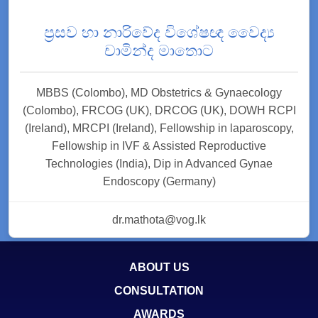
ප්‍රසව හා නාරිවේද විශේෂඥ වෛද්‍ය
චාමින්ද මාතොට
MBBS (Colombo), MD Obstetrics & Gynaecology
(Colombo), FRCOG (UK), DRCOG (UK), DOWH RCPI
(Ireland), MRCPI (Ireland), Fellowship in laparoscopy,
Fellowship in IVF & Assisted Reproductive
Technologies (India), Dip in Advanced Gynae
Endoscopy (Germany)
dr.mathota@vog.lk
ABOUT US
CONSULTATION
AWARDS