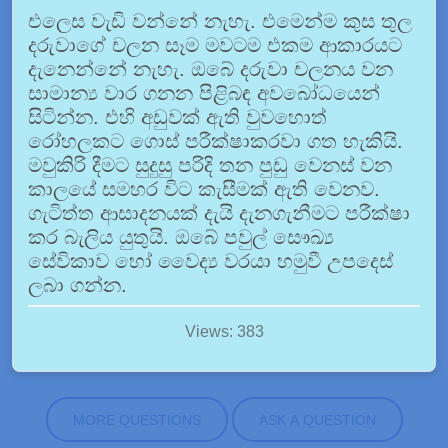
එලෙස වැඩි වන්නේ නැහැ. එමෙන්ම කුස තුල
දරුවාගේ චලන සෑම මවටම එකම ආකාරයට
දැනෙන්නේ නැහැ. ඔබේ දරුවා චලනය වන
සාමාන්‍ය වාර ගනන පිළිබඳ අවබෝධයෙන්
සිටින්න. එහි අඩුවක් ඇති වුවහොත්
රෝහලකට ගොස් පරීක්ෂාකරවා ගත හැකියි.
මවුකිරි දීමට සුදුසු පරිදි තන පුඩු වෙනස් වන
කාලයේ සමහර විට කැසීමක් ඇති වෙනව.
ගැටිත්ත ආසාදනයක් දැයි දැනගැනීමට පරීක්ෂා
කර බැලිය යුතුයි. ඔබේ පවුල් සෞඛ්‍ය
සේවිකාව හෝ වෛද්‍ය වරයා හමුවී උපදෙස්
ලබා ගන්න.
Views: 383
MORE QUESTIONS
ASK A QUESTION