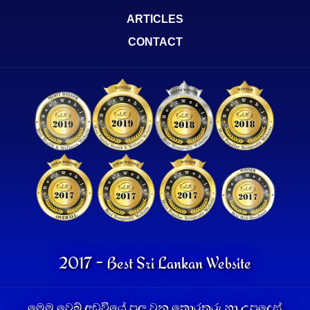
ARTICLES
CONTACT
2017 - Best Sri Lankan Website
මෙම වෙබ් අඩවියේ පල වන තොරතුරු හා උපදෙස්