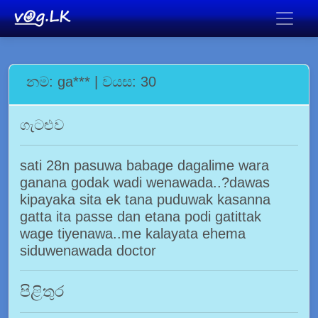
නම: ga*** | වයස: 30
ගැටළුව
sati 28n pasuwa babage dagalime wara
ganana godak wadi wenawada..?dawas
kipayaka sita ek tana puduwak kasanna
gatta ita passe dan etana podi gatittak
wage tiyenawa..me kalayata ehema
siduwenawada doctor
පිළිතුර