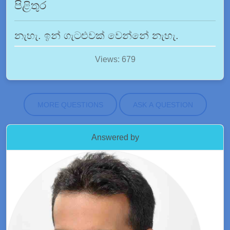
පිළිතුර
නැහැ. ඉන් ගැටළුවක් වෙන්නේ නැහැ.
Views: 679
MORE QUESTIONS
ASK A QUESTION
Answered by