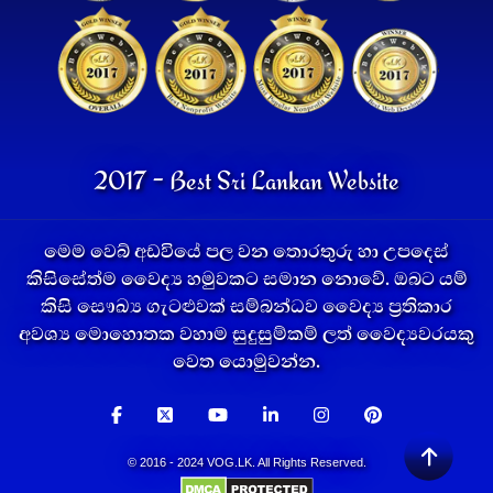
2017 - Best Sri Lankan Website
මෙම වෙබ් අඩවියේ පල වන තොරතුරු හා උපදෙස්
කිසිසේත්ම වෛද්‍ය හමුවකට සමාන නොවේ. ඔබට යම්
කිසි සෞඛ්‍ය ගැටළුවක් සම්බන්ධව වෛද්‍ය ප්‍රතිකාර
අවශ්‍ය මොහොතක වහාම සුදුසුම්කම් ලත් වෛද්‍යවරයකු
වෙත යොමුවන්න.
© 2016 - 2024 VOG.LK. All Rights Reserved.