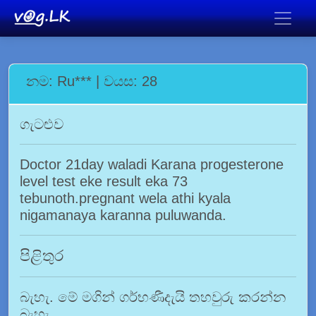
නම: Ru*** | වයස: 28
ගැටළුව
Doctor 21day waladi Karana progesterone
level test eke result eka 73
tebunoth.pregnant wela athi kyala
nigamanaya karanna puluwanda.
පිළිතුර
බැහැ. මේ මගින් ගර්භණීදැයි තහවුරු කරන්න
බැහැ.