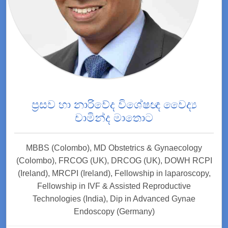
ප්‍රසව හා නාරිවේද විශේෂඥ වෛද්‍ය
චාමින්ද මාතොට
MBBS (Colombo), MD Obstetrics & Gynaecology
(Colombo), FRCOG (UK), DRCOG (UK), DOWH RCPI
(Ireland), MRCPI (Ireland), Fellowship in laparoscopy,
Fellowship in IVF & Assisted Reproductive
Technologies (India), Dip in Advanced Gynae
Endoscopy (Germany)