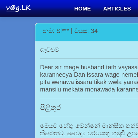
HOME
ARTICLES
නම: Sl*** | වයස: 34
ගැටළුව
Dear sir mage husband tath vayas
karanneeya Dan issara wage nemei 
pita wenawa issara tikak wwla yan
mansilu mekata monawada karann
පිළිතුර
මෙයට හේතු වෙන්නේ මානසික තත්වයන
තිබෙනව. වෛද්‍ය වරයෙකු හමුවී උප