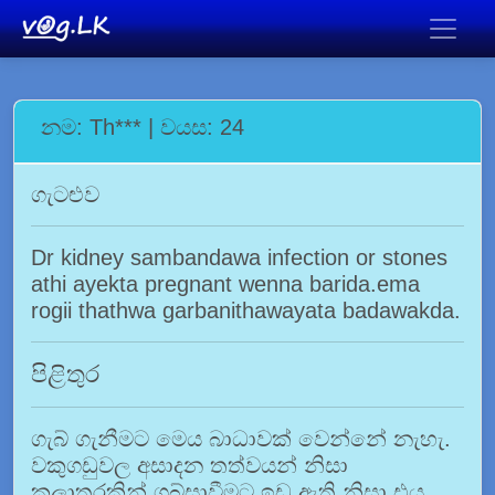
නම: Th*** | වයස: 24
ගැටළුව
Dr kidney sambandawa infection or stones
athi ayekta pregnant wenna barida.ema
rogii thathwa garbanithawayata badawakda.
පිළිතුර
ගැබ් ගැනීමට මෙය බාධාවක් වෙන්නේ නැහැ.
වකුගඩුවල අසාදන තත්වයන් නිසා
කලාතුරකින් ගබ්සාවීමට ඉඩ ඇති නිසා එය