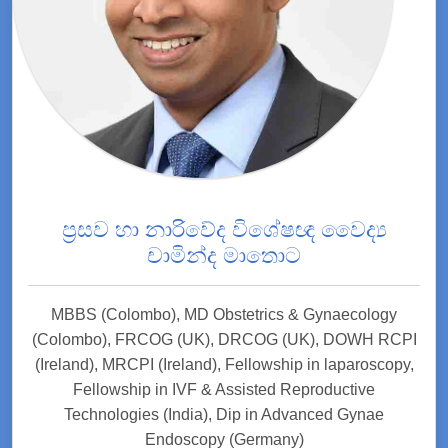
ප්‍රසව හා නාරිවේද විශේෂඥ වෛද්‍ය
චාමින්ද මාතොට
MBBS (Colombo), MD Obstetrics & Gynaecology
(Colombo), FRCOG (UK), DRCOG (UK), DOWH RCPI
(Ireland), MRCPI (Ireland), Fellowship in laparoscopy,
Fellowship in IVF & Assisted Reproductive
Technologies (India), Dip in Advanced Gynae
Endoscopy (Germany)