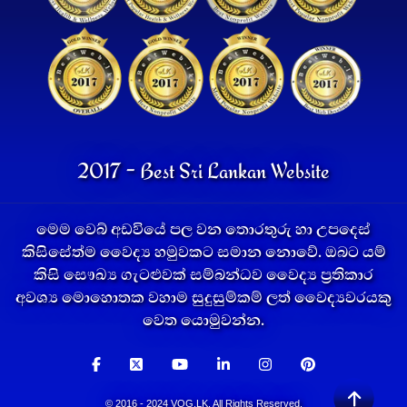
2017 - Best Sri Lankan Website
මෙම වෙබ් අඩවියේ පල වන තොරතුරු හා උපදෙස්
කිසිසේත්ම වෛද්‍ය හමුවකට සමාන නොවේ. ඔබට යම්
කිසි සෞඛ්‍ය ගැටළුවක් සම්බන්ධව වෛද්‍ය ප්‍රතිකාර
අවශ්‍ය මොහොතක වහාම සුදුසුම්කම් ලත් වෛද්‍යවරයකු
වෙත යොමුවන්න.
© 2016 - 2024 VOG.LK. All Rights Reserved.