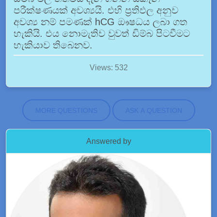
පරීක්ෂණයක් අවශ්‍යයි. එහි ප්‍රතිඵල අනුව
අවශ්‍ය නම් පමණක් hCG ඖෂධය ලබා ගත
හැකියි. එය නොමැතිව වුවත් ඩිම්බ පිටවීමට
හැකියාව තිබෙනව.
Views: 532
MORE QUESTIONS
ASK A QUESTION
Answered by