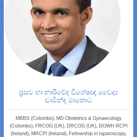
ප්‍රසව හා නාරිවේද විශේෂඥ වෛද්‍ය
චාමින්ද මාතොට
MBBS (Colombo), MD Obstetrics & Gynaecology
(Colombo), FRCOG (UK), DRCOG (UK), DOWH RCPI
(Ireland), MRCPI (Ireland), Fellowship in laparoscopy,