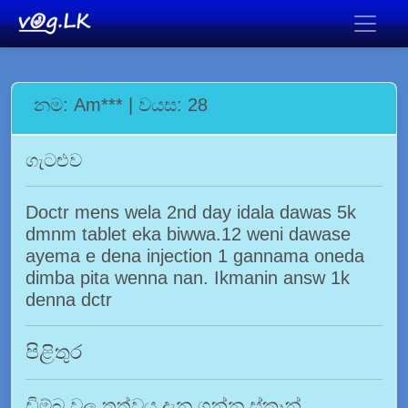
නම: Am*** | වයස: 28
ගැටළුව
Doctr mens wela 2nd day idala dawas 5k
dmnm tablet eka biwwa.12 weni dawase
ayema e dena injection 1 gannama oneda
dimba pita wenna nan. Ikmanin answ 1k
denna dctr
පිළිතුර
ඩිම්බ වල තත්වය දැන ගන්න ස්කෑන්