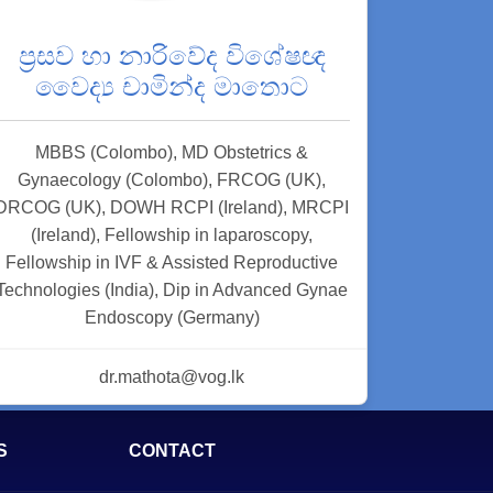
ප්‍රසව හා නාරිවේද විශේෂඥ
වෛද්‍ය චාමින්ද මාතොට
MBBS (Colombo), MD Obstetrics &
Gynaecology (Colombo), FRCOG (UK),
DRCOG (UK), DOWH RCPI (Ireland), MRCPI
(Ireland), Fellowship in laparoscopy,
Fellowship in IVF & Assisted Reproductive
Technologies (India), Dip in Advanced Gynae
Endoscopy (Germany)
dr.mathota@vog.lk
S
CONTACT