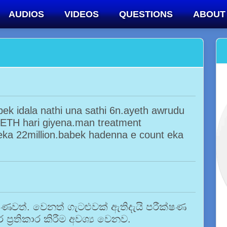
AUDIOS
VIDEOS
QUESTIONS
ABOUT
k idala nathi una sathi 6n.ayeth awrudu
 ETH hari giyena.man treatment
ka 22million.babek hadenna e count eka
රමාණවත්. වෙනත් ගැටළුවක් ඇතිදැයි පරීක්ෂණ
ර ප්‍රතිකාර කිරීම අවශ්‍ය වෙනව.