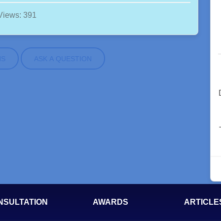
Views: 391
NS
ASK A QUESTION
NSULTATION
AWARDS
ARTICLE