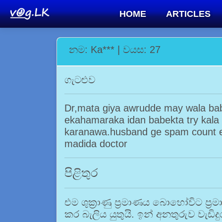
HOME
ARTICLES
නම: Ka*** | වයස: 27
ගැටළුව
Dr,mata giya awrudde may wala babe
ekahamaraka idan babekta try kala
karanawa.husband ge spam count e
madida doctor
පිළිතුර
එම ශුක්‍රාණු ප්‍රමාණය බොහෝවිට ප්‍
කර බැලිය යුතුයි. ඉන් අනතුරුව වැඩිදු