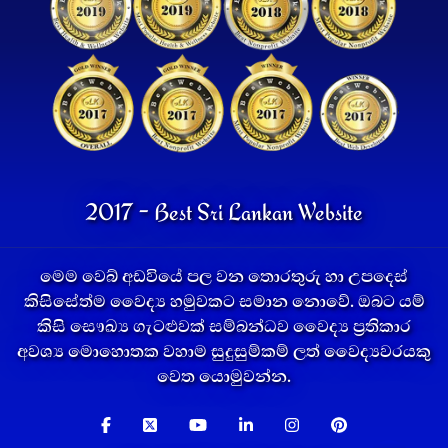
2017 - Best Sri Lankan Website
මෙම වෙබ් අඩවියේ පල වන තොරතුරු හා උපදෙස්
කිසිසේත්ම වෛද්‍ය හමුවකට සමාන නොවේ. ඔබට යම්
කිසි සෞඛ්‍ය ගැටළුවක් සම්බන්ධව වෛද්‍ය ප්‍රතිකාර
අවශ්‍ය මොහොතක වහාම සුදුසුම්කම් ලත් වෛද්‍යවරයකු
වෙත යොමුවන්න.