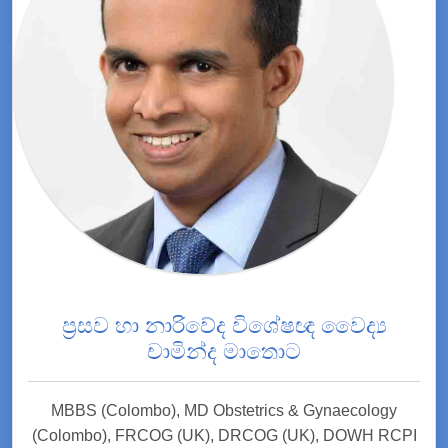
ප්‍රසව හා නාරිවේද විශේෂඥ වෛද්‍ය
චාමින්ද මාතොට
MBBS (Colombo), MD Obstetrics & Gynaecology
(Colombo), FRCOG (UK), DRCOG (UK), DOWH RCPI