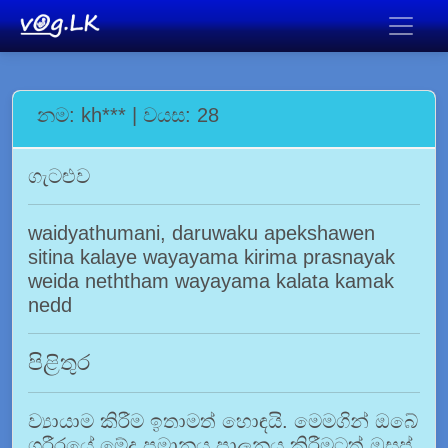
නම: kh*** | වයස: 28
ගැටළුව
waidyathumani, daruwaku apekshawen
sitina kalaye wayayama kirima prasnayak
weida neththam wayayama kalata kamak
nedd
පිළිතුර
ව්‍යායාම කිරීම ඉතාමත් හොඳයි. මෙමගින් ඔබේ
ශරීරයේ මේද ප්‍රමානය පාලනය කිරීමටත් ඔසප්