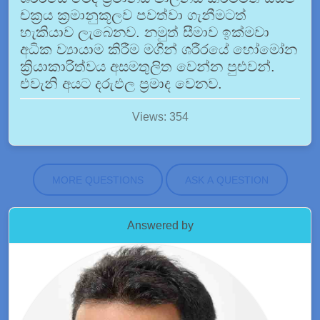
චක්‍රය ක්‍රමානුකූලව පවත්වා ගැනීමටත්
හැකියාව ලැබෙනව. නමුත් සීමාව ඉක්මවා
අධික ව්‍යායාම කිරීම මගින් ශරීරයේ හෝමෝන
ක්‍රියාකාරිත්වය අසමතුලිත වෙන්න පුළුවන්.
එවැනි අයට දරුඵල ප්‍රමාද වෙනව.
Views: 354
MORE QUESTIONS
ASK A QUESTION
Answered by