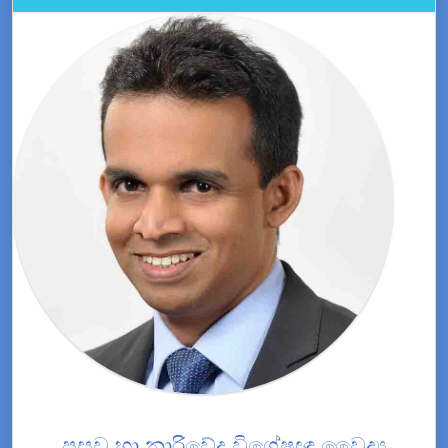
ප්‍රසව හා නාරිවේද විශේෂඥ වෛද්‍ය