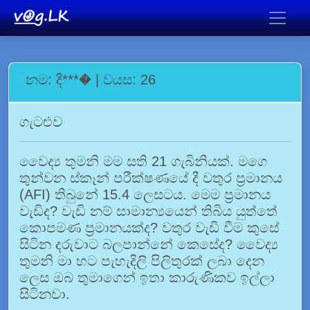
නම: දී***� | වයස: 26
ගැටළුව
වෛද්‍ය තුමනි මම සති 21 ගැබිනියක්. මගෙ
තුන්වන ස්කෑන් පරීක්ෂණයේ දී වතුර ප්‍රමානය
(AFI) තිබුනේ 15.4 ලෙසටය. මෙම ප්‍රමානය
වැඩිද? වැඩි නම් සාමාන්‍යයෙන් තිබිය යුත්තේ
කොපමණ ප්‍රමානයක්ද? වතුර වැඩි වීම කුසේ
සිටින දරුවාට බලපාන්නේ කෙසේද? වෛද්‍ය
තුමනි මා හට පැහැදිලි පිලිතුරක් ලබා දෙන
ලෙස ඔබ තුමාගෙන් ඉතා කාරුණිකව ඉල්ලා
සිටිනවා.