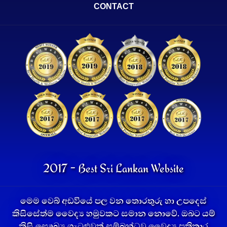
CONTACT
2017 - Best Sri Lankan Website
මෙම වෙබ් අඩවියේ පල වන තොරතුරු හා උපදෙස්
කිසිසේත්ම වෛද්‍ය හමුවකට සමාන නොවේ. ඔබට යම්
කිසි සෞඛ්‍ය ගැටළුවක් සම්බන්ධව වෛද්‍ය ප්‍රතිකාර