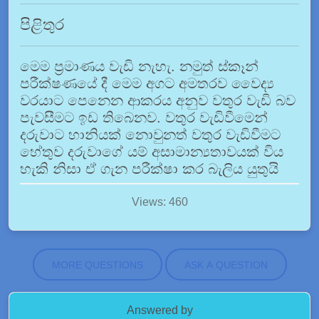
පිළිතුර
මෙම ප්‍රමාණය වැඩි නැහැ. නමුත් ස්කෑන්
පරීක්ෂණයේ දී මෙම අගට අමතරව වෛද්‍ය
වරයාට පෙනෙන ආකරය අනුව වතුර වැඩි බව
පැවසීමට ඉඩ තිබෙනව. වතුර වැඩිවීමෙන්
දරුවාට හානියක් නොවුනත් වතුර වැඩිවීමට
හේතුව දරුවාගේ යම් අසාමාන්‍යතාවයක් විය
හැකි නිසා ඒ ගැන පරීක්ෂා කර බැලිය යුතුයි
Views: 460
MORE QUESTIONS
ASK A QUESTION
Answered by