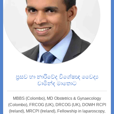
ප්‍රසව හා නාරිවේද විශේෂඥ වෛද්‍ය
චාමින්ද මාතොට
MBBS (Colombo), MD Obstetrics & Gynaecology
(Colombo), FRCOG (UK), DRCOG (UK), DOWH RCPI
(Ireland), MRCPI (Ireland), Fellowship in laparoscopy,