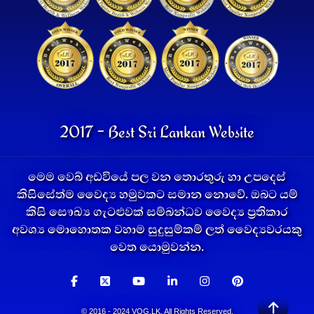
2017 - Best Sri Lankan Website
මෙම වෙබ් අඩවියේ පල වන තොරතුරු හා උපදෙස්
කිසිසේත්ම වෛද්‍ය හමුවකට සමාන නොවේ. ඔබට යම්
කිසි සෞඛ්‍ය ගැටළුවක් සම්බන්ධව වෛද්‍ය ප්‍රතිකාර
අවශ්‍ය මොහොතක වහාම සුදුසුම්කම් ලත් වෛද්‍යවරයකු
වෙත යොමුවන්න.
© 2016 - 2024 VOG.LK. All Rights Reserved.