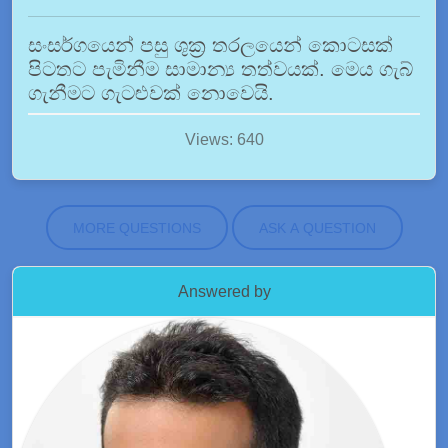
සංසර්ගයෙන් පසු ශුක්‍ර තරලයෙන් කොටසක්
පිටතට පැමිනීම සාමාන්‍ය තත්වයක්. මෙය ගැබ්
ගැනීමට ගැටළුවක් නොවෙයි.
Views: 640
MORE QUESTIONS
ASK A QUESTION
Answered by