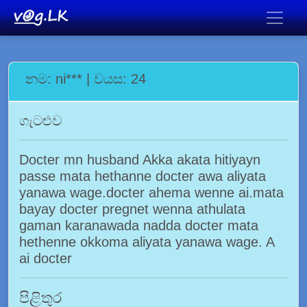
නම: ni*** | වයස: 24
ගැටළුව
Docter mn husband Akka akata hitiyayn
passe mata hethanne docter awa aliyata
yanawa wage.docter ahema wenne ai.mata
bayay docter pregnet wenna athulata
gaman karanawada nadda docter mata
hethenne okkoma aliyata yanawa wage. A
ai docter
පිළිතුර