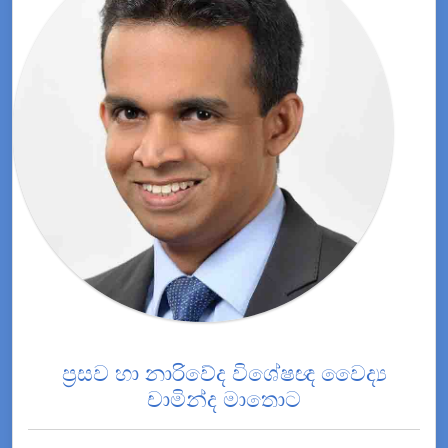
ප්‍රසව හා නාරිවේද විශේෂඥ වෛද්‍ය
චාමින්ද මාතොට