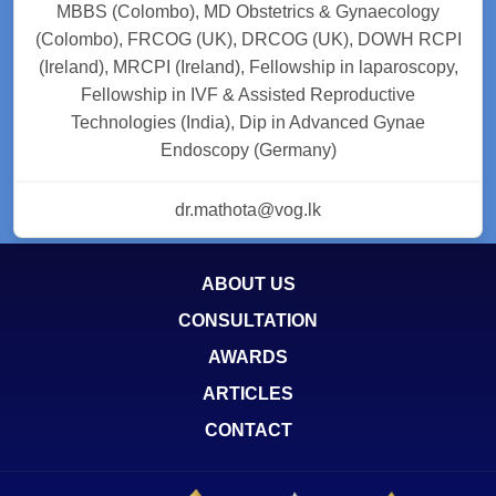
MBBS (Colombo), MD Obstetrics & Gynaecology
(Colombo), FRCOG (UK), DRCOG (UK), DOWH RCPI
(Ireland), MRCPI (Ireland), Fellowship in laparoscopy,
Fellowship in IVF & Assisted Reproductive
Technologies (India), Dip in Advanced Gynae
Endoscopy (Germany)
dr.mathota@vog.lk
ABOUT US
CONSULTATION
AWARDS
ARTICLES
CONTACT