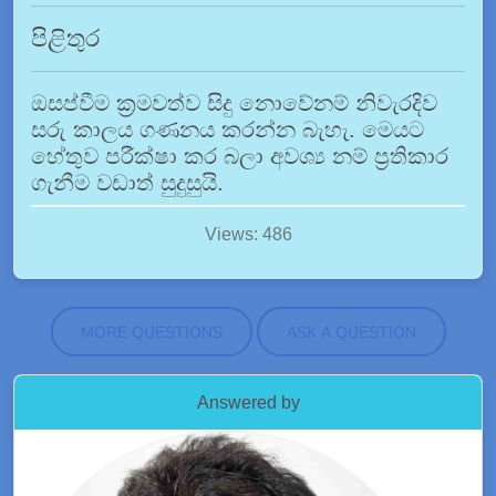
පිළිතුර
ඔසප්වීම ක්‍රමවත්ව සිදු නොවේනම් නිවැරදිව
සරු කාලය ගණනය කරන්න බැහැ. මෙයට
හේතුව පරීක්ෂා කර බලා අවශ්‍ය නම් ප්‍රතිකාර
ගැනීම වඩාත් සුදුසුයි.
Views: 486
MORE QUESTIONS
ASK A QUESTION
Answered by