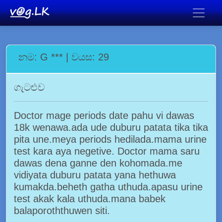
නම: G *** | වයස: 29
ගැටළුව
Doctor mage periods date pahu vi dawas
18k wenawa.ada ude duburu patata tika tika
pita une.meya periods hedilada.mama urine
test kara aya negetive. Doctor mama saru
dawas dena ganne den kohomada.me
vidiyata duburu patata yana hethuwa
kumakda.beheth gatha uthuda.apasu urine
test akak kala uthuda.mana babek
balaporoththuwen siti.