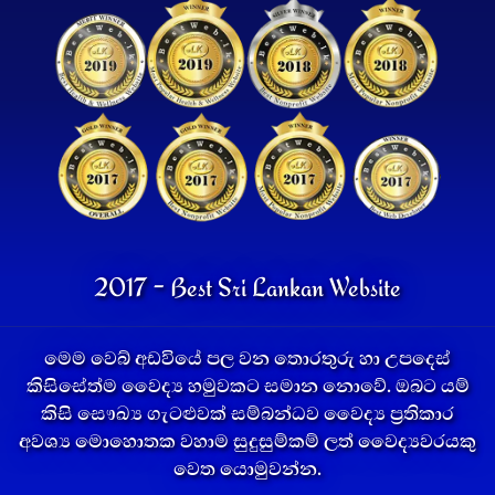
2017 - Best Sri Lankan Website
මෙම වෙබ් අඩවියේ පල වන තොරතුරු හා උපදෙස්
කිසිසේත්ම වෛද්‍ය හමුවකට සමාන නොවේ. ඔබට යම්
කිසි සෞඛ්‍ය ගැටළුවක් සම්බන්ධව වෛද්‍ය ප්‍රතිකාර
අවශ්‍ය මොහොතක වහාම සුදුසුම්කම් ලත් වෛද්‍යවරයකු
වෙත යොමුවන්න.