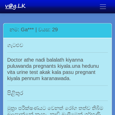
නම: Ga*** | වයස: 29
ගැටළුව
Doctor athe nadi balalath kiyanna
puluwanda pregnants kiyala.una hedunu
vita urine test akak kala pasu pregnant
kiyala pennum karanawada.
පිළිතුර
මුත්‍රා පරීක්ෂණයට වෙනත් රෝග තත්ව තිබීම
බලපාන්නේ නැහැ. නාඩි බැලීමෙන් ගර්භණී