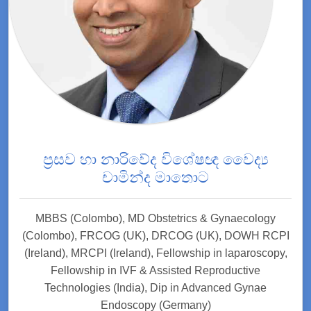
ප්‍රසව හා නාරිවේද විශේෂඥ වෛද්‍ය
චාමින්ද මාතොට
MBBS (Colombo), MD Obstetrics & Gynaecology
(Colombo), FRCOG (UK), DRCOG (UK), DOWH RCPI
(Ireland), MRCPI (Ireland), Fellowship in laparoscopy,
Fellowship in IVF & Assisted Reproductive
Technologies (India), Dip in Advanced Gynae
Endoscopy (Germany)