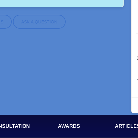
NS
ASK A QUESTION
NSULTATION
AWARDS
ARTICLE