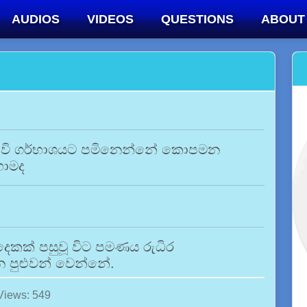
AUDIOS
VIDEOS
QUESTIONS
ABOUT
 එක් වි ගර්භාශයට පමිනෙන්නේ කොපමන
හොමද
 දෙකක් පසුවූ විට පමණය රුධිර
න පුළුවන් වෙන්නේ.
Views: 549