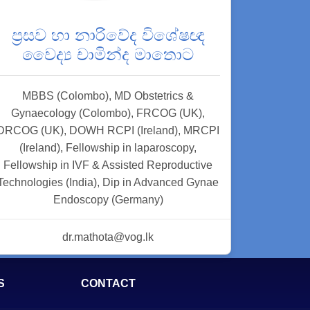
ප්‍රසව හා නාරිවේද විශේෂඥ
වෛද්‍ය චාමින්ද මාතොට
MBBS (Colombo), MD Obstetrics &
Gynaecology (Colombo), FRCOG (UK),
DRCOG (UK), DOWH RCPI (Ireland), MRCPI
(Ireland), Fellowship in laparoscopy,
Fellowship in IVF & Assisted Reproductive
Technologies (India), Dip in Advanced Gynae
Endoscopy (Germany)
dr.mathota@vog.lk
S
CONTACT