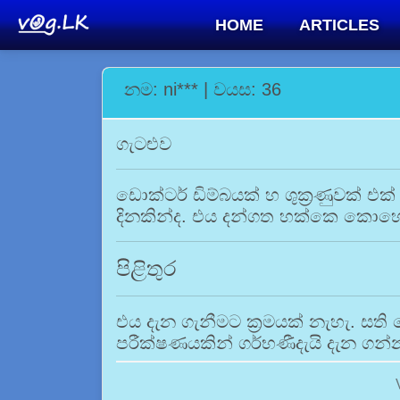
HOME
ARTICLES
නම: ni*** | වයස: 36
ගැටළුව
ඩොක්ටර් ඩිම්බයක් හ ශුක්‍රණුවක්
දිනකින්ද. එය දන්ගත හක්කෙ කො
පිළිතුර
එය දැන ගැනීමට ක්‍රමයක් නැහැ. සති
පරීක්ෂණයකින් ගර්භණීදැයි දැන ගන්