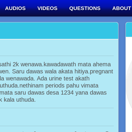
AUDIOS
VIDEOS
QUESTIONS
ABOUT
a sathi 2k wenawa.kawadawath mata ahema
n. Saru dawas wala akata hitiya.pregnant
a wenawada. Ada urine test akath
 uthuda.nethinam periods pahu vimata
a.mata saru dawas desa 1234 yana dawas
k kala uthuda.