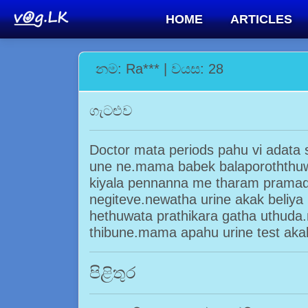
HOME
ARTICLES
නම: Ra*** | වයස: 28
ගැටළුව
Doctor mata periods pahu vi adat
une ne.mama babek balaporoththuwe
kiyala pennanna me tharam pramad
negiteve.newatha urine akak beliya
hethuwata prathikara gatha uthud
thibune.mama apahu urine test aka
පිළිතුර