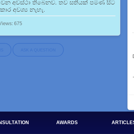
ද වෙන අවස්ථා තිබෙනව. තව සතියක් පමණ සිට
තිකාර අවශ්‍ය නැහැ.
Views: 675
NS
ASK A QUESTION
NSULTATION
AWARDS
ARTICLE