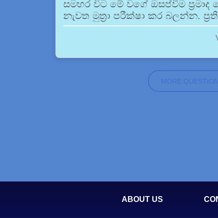
සමහර විට මේ වගේ ඔසප්වීම ප්‍රමා
නැවත මුත්‍රා පරීක්ෂා කර බලන්න. ප්‍ර
MORE QUESTIO
ABOUT US
CO