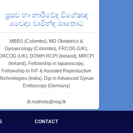
ප්‍රසව හා නාරිවේද විශේෂඥ
වෛද්‍ය චාමින්ද මාතොට
MBBS (Colombo), MD Obstetrics &
Gynaecology (Colombo), FRCOG (UK),
DRCOG (UK), DOWH RCPI (Ireland), MRCPI
(Ireland), Fellowship in laparoscopy,
Fellowship in IVF & Assisted Reproductive
Technologies (India), Dip in Advanced Gynae
Endoscopy (Germany)
dr.mathota@vog.lk
S
CONTACT