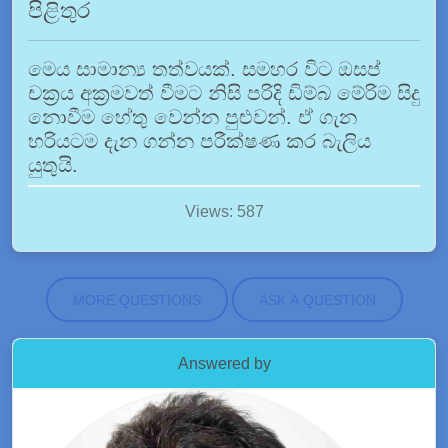
පිළිතුර
මෙය සාමාන්‍ය තත්වයක්. සමහර විට ඔසප්
චක්‍රය අක්‍රමවත් වීමට නිසි පරිදි ඩිම්බ මේරිම සිදු
නොවීම හේතු වෙන්න පුළුවන්. ඒ ගැන
හරියටම දැන ගන්න පරීක්ෂණ කර බැලිය
යුතුයි.
Views: 587
MORE QUESTIONS
ASK A QUESTION
Answered by