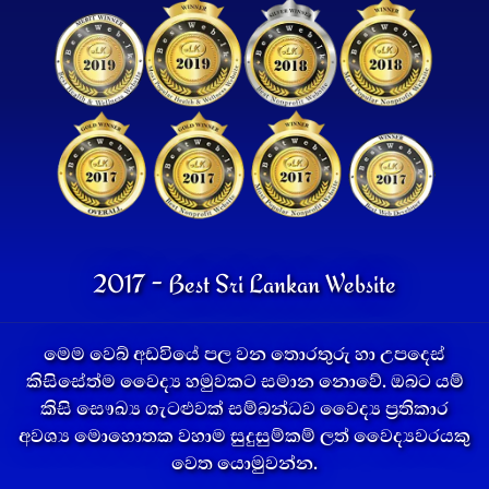
2017 - Best Sri Lankan Website
මෙම වෙබ් අඩවියේ පල වන තොරතුරු හා උපදෙස්
කිසිසේත්ම වෛද්‍ය හමුවකට සමාන නොවේ. ඔබට යම්
කිසි සෞඛ්‍ය ගැටළුවක් සම්බන්ධව වෛද්‍ය ප්‍රතිකාර
අවශ්‍ය මොහොතක වහාම සුදුසුම්කම් ලත් වෛද්‍යවරයකු
වෙත යොමුවන්න.