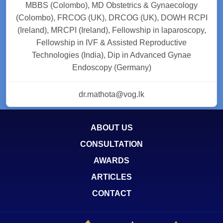
MBBS (Colombo), MD Obstetrics & Gynaecology
(Colombo), FRCOG (UK), DRCOG (UK), DOWH RCPI
(Ireland), MRCPI (Ireland), Fellowship in laparoscopy,
Fellowship in IVF & Assisted Reproductive
Technologies (India), Dip in Advanced Gynae
Endoscopy (Germany)
dr.mathota@vog.lk
ABOUT US
CONSULTATION
AWARDS
ARTICLES
CONTACT