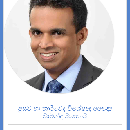
ප්‍රසව හා නාරිවේද විශේෂඥ වෛද්‍ය
චාමින්ද මාතොට