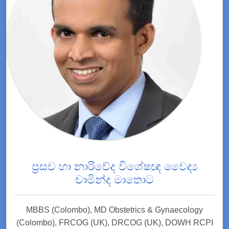
ප්‍රසව හා නාරිවේද විශේෂඥ වෛද්‍ය
චාමින්ද මාතොට
MBBS (Colombo), MD Obstetrics & Gynaecology
(Colombo), FRCOG (UK), DRCOG (UK), DOWH RCPI