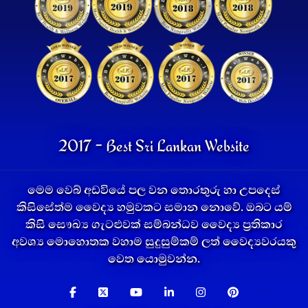
2017 - Best Sri Lankan Website
මෙම වෙබ් අඩවියේ පල වන තොරතුරු හා උපදෙස්
කිසිසේත්ම වෛද්‍ය හමුවකට සමාන නොවේ. ඔබට යම්
කිසි සෞඛ්‍ය ගැටළුවක් සම්බන්ධව වෛද්‍ය ප්‍රතිකාර
අවශ්‍ය මොහොතක වහාම සුදුසුම්කම් ලත් වෛද්‍යවරයකු
වෙත යොමුවන්න.