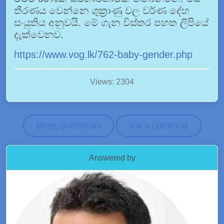
තීරණය වෙන්නෙ ශුක්‍රාණු වල වර්ණ දේහ
සංයුතිය අනුවයි. මේ ගැන විස්තර පහත ලිපියේ
දැක්වෙනව.
https://www.vog.lk/762-baby-gender.php
Views: 2304
MORE QUESTIONS
ASK A QUESTION
Answered by