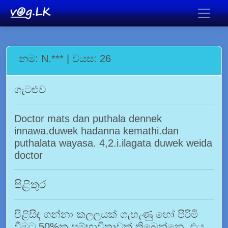
නම: N.*** | වයස: 26
ගැටළුව
Doctor mats dan puthala dennek
innawa.duwek hadanna kemathi.dan
puthalata wayasa. 4,2.i.ilagata duwek weida
doctor
පිළිතුර
පිළිසිඳ ගන්නා කලලයක් ගැහැණු හෝ පිරිමි
වීමට 50%ක සම්භාවිතාවක් තිබෙන්නෙ. එය