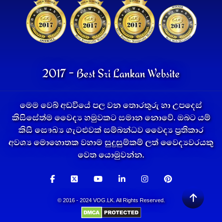
2017 - Best Sri Lankan Website
මෙම වෙබ් අඩවියේ පල වන තොරතුරු හා උපදෙස්
කිසිසේත්ම වෛද්‍ය හමුවකට සමාන නොවේ. ඔබට යම්
කිසි සෞඛ්‍ය ගැටළුවක් සම්බන්ධව වෛද්‍ය ප්‍රතිකාර
අවශ්‍ය මොහොතක වහාම සුදුසුම්කම් ලත් වෛද්‍යවරයකු
වෙත යොමුවන්න.
© 2016 - 2024 VOG.LK. All Rights Reserved.