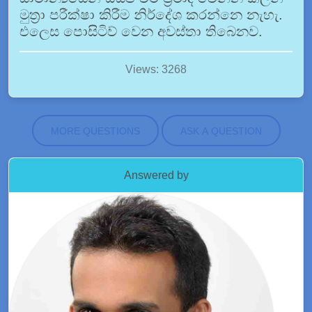
මුත්‍රා පරීක්ෂා කිරීම නිර්දේශ කරන්නෙ නැහැ.
එලෙස පොසිටිව් වෙන අවස්තා තිබෙනව.
Views: 3268
MORE QUESTIONS
ASK A QUESTION
Answered by