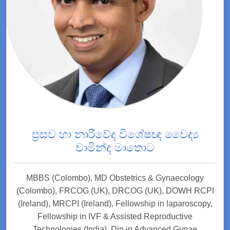
ප්‍රසව හා නාරිවේද විශේෂඥ වෛද්‍ය
චාමින්ද මාතොට
MBBS (Colombo), MD Obstetrics & Gynaecology
(Colombo), FRCOG (UK), DRCOG (UK), DOWH RCPI
(Ireland), MRCPI (Ireland), Fellowship in laparoscopy,
Fellowship in IVF & Assisted Reproductive
Technologies (India), Dip in Advanced Gynae