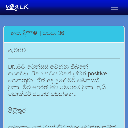
නම: දි***� | වයස: 36
ගැටළුව
Dr..මට මෙන්සස් වෙන්න තිබුනේ
පෙරේදා..ඊයේ හවස මගේ යුරින් positive
පෙන්නුවා..ඒත් අද උදේ මට මෙන්සස්
වුනා..මීට පෙරත් මට මෙහෙ⁣ම වුනා..ඇයි
ඩොක්ටර් එහෙම වෙන්නෙ..
පිළිතුර
සාමාන්‍යයෙන් ඔසප් වීම ප්‍රමාද වෙන්න කලින්