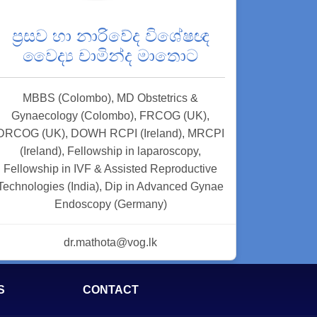
ප්‍රසව හා නාරිවේද විශේෂඥ
වෛද්‍ය චාමින්ද මාතොට
MBBS (Colombo), MD Obstetrics &
Gynaecology (Colombo), FRCOG (UK),
DRCOG (UK), DOWH RCPI (Ireland), MRCPI
(Ireland), Fellowship in laparoscopy,
Fellowship in IVF & Assisted Reproductive
Technologies (India), Dip in Advanced Gynae
Endoscopy (Germany)
dr.mathota@vog.lk
S
CONTACT