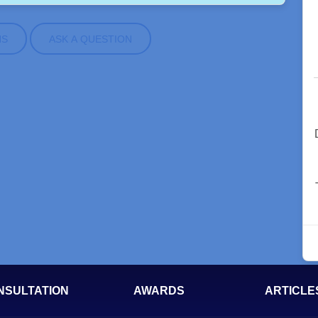
NS
ASK A QUESTION
NSULTATION
AWARDS
ARTICLE