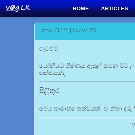
HOME
ARTICLES
නම: Di*** | වයස: 25
ගැටළුව
යෝනියට ශිෂ්ණය ඇතුල් කරන විට උණ
තත්වයක්ද
පිළිතුර
මෙය සාමාන්‍ය තත්වයක්. ඒ නිසා දරු
V