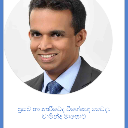
ප්‍රසව හා නාරිවේද විශේෂඥ වෛද්‍ය
චාමින්ද මාතොට