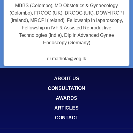
MBBS (Colombo), MD Obstetrics & Gynaecology
(Colombo), FRCOG (UK), DRCOG (UK), DOWH RCPI
(Ireland), MRCPI (Ireland), Fellowship in laparoscopy,
Fellowship in IVF & Assisted Reproductive
Technologies (India), Dip in Advanced Gynae
Endoscopy (Germany)
dr.mathota@vog.lk
ABOUT US
CONSULTATION
AWARDS
ARTICLES
CONTACT