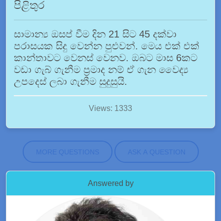
පිළිතුර
සාමාන්‍ය ඔසප් වීම දින 21 සිට 45 දක්වා
පරාසයක සිදු වෙන්න පුළුවන්. මෙය එක් එක්
කාන්තාවට වෙනස් වෙනව. ඔබට මාස 6කට
වඩා ගැබ් ගැනීම ප්‍රමාද නම් ඒ ගැන වෛද්‍ය
උපදෙස් ලබා ගැනීම සුදුසුයි.
Views: 1333
MORE QUESTIONS
ASK A QUESTION
Answered by