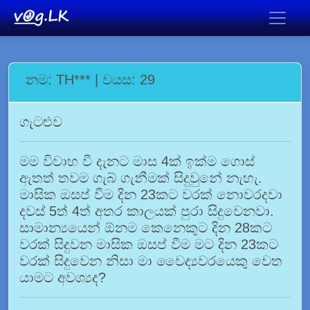
නම: TH*** | වයස: 29
ගැටළුව
මම විවාහ වී දැනට මාස 4ක් ඉක්ම ගොස්
ඇතත් තවම ගැබ් ගැනීමක් සිදුවුනේ නැහැ.
මාසික ඔසප් වීම දින 23කට වරක් නොවරදවා
දවස් 5ත් 4ත් අතර කාලයක් පුරා සිදුවෙනවා.
සාමාන්‍යයෙන් ඕනම කෙනෙකුට දින 28කට
වරක් සිදුවන මාසික ඔසප් වීම මට දින 23කට
වරක් සිදුවෙන නිසා මා වෛද්‍යවරයෙකු වෙත
යාමට අවශ්‍යද?