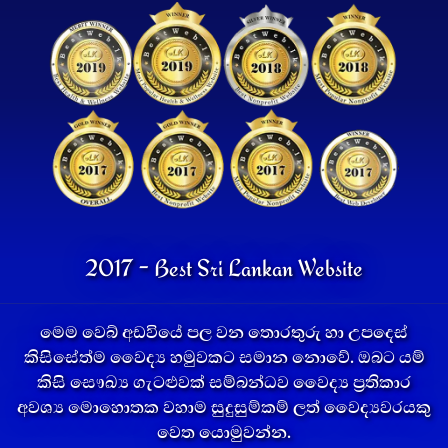
2017 - Best Sri Lankan Website
මෙම වෙබ් අඩවියේ පල වන තොරතුරු හා උපදෙස්
කිසිසේත්ම වෛද්‍ය හමුවකට සමාන නොවේ. ඔබට යම්
කිසි සෞඛ්‍ය ගැටළුවක් සම්බන්ධව වෛද්‍ය ප්‍රතිකාර
අවශ්‍ය මොහොතක වහාම සුදුසුම්කම් ලත් වෛද්‍යවරයකු
වෙත යොමුවන්න.