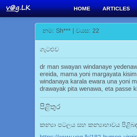
HOME
ARTICLES
නම: Sh*** | වයස: 22
ගැටළුව
dr man swayan windanaye yedenaw
ereida, mama yoni margayata kisim
windanaya karala ewara una yoni 
drawayak pita wenawa, eta passe k
පිළිතුර
කන්‍යා පටලය සහ කන්‍යාභාවය පිළිබඳ