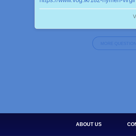
https://www.vog.lk/182-hymen-virgin
V
MORE QUESTIO
ABOUT US
CO