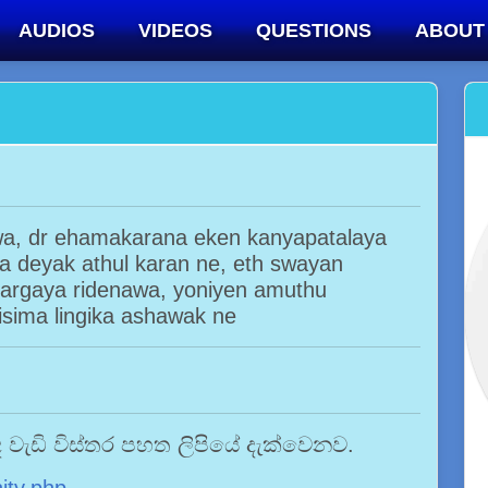
AUDIOS
VIDEOS
QUESTIONS
ABOUT
a, dr ehamakarana eken kanyapatalaya
a deyak athul karan ne, eth swayan
margaya ridenawa, yoniyen amuthu
isima lingika ashawak ne
 වැඩි විස්තර පහත ලිපියේ දැක්වෙනව.