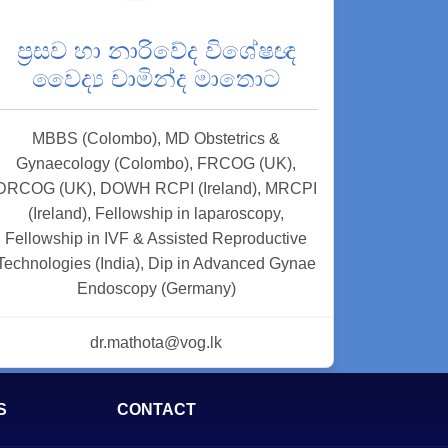
ප්‍රසව හා නාරිවේද විශේෂඥ
වෛද්‍ය චාමින්ද මාතොට
MBBS (Colombo), MD Obstetrics &
Gynaecology (Colombo), FRCOG (UK),
DRCOG (UK), DOWH RCPI (Ireland), MRCPI
(Ireland), Fellowship in laparoscopy,
Fellowship in IVF & Assisted Reproductive
Technologies (India), Dip in Advanced Gynae
Endoscopy (Germany)
dr.mathota@vog.lk
S
CONTACT