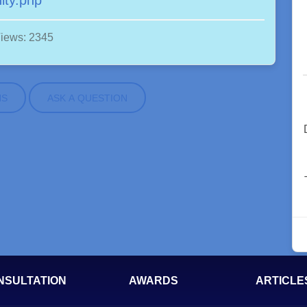
ity.php
iews: 2345
NS
ASK A QUESTION
NSULTATION
AWARDS
ARTICLE