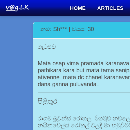
HOME
ARTICLES
නම: Sh*** | වයස: 30
ගැටළුව
Mata osap vima pramada karanava.
pathikara kara but mata tama sani
ativenne..mata dc chanel karanavan
dana ganna puluvanda..
පිළිතුර
රාගම බ්‍රවුන්ස් රෝහල, මීගමුව නව
නයින්වෙල්ස් රෝහල් වලදී මා හමුවී