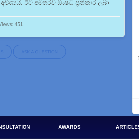
අවශ්‍යයි. ඊට අමතරව ඖෂධ ප්‍රතිකාර ලබා
Views: 451
NS
ASK A QUESTION
NSULTATION
AWARDS
ARTICLE