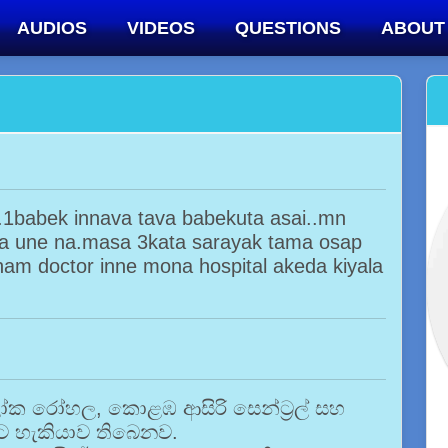
AUDIOS
VIDEOS
QUESTIONS
ABOUT
1babek innava tava babekuta asai..mn
pa une na.masa 3kata sarayak tama osap
am doctor inne mona hospital akeda kiyala
ලෝක රෝහල, කොළඹ ආසිරි සෙන්ට්‍රල් සහ
මට හැකියාව තිබෙනව.