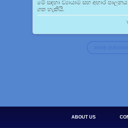
මේ සඳහා ව්‍යායාම සහ අහාර පාලනය 
ගත හැකියි.
MORE QUESTIO
ABOUT US
CO