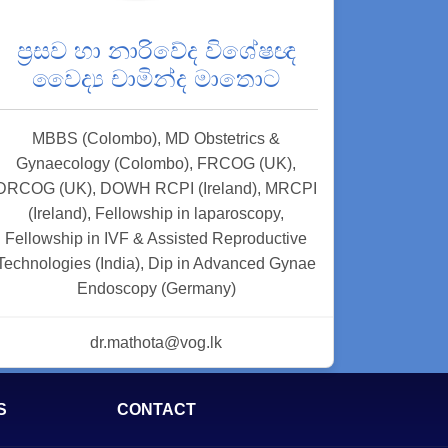
ප්‍රසව හා නාරිවේද විශේෂඥ
වෛද්‍ය චාමින්ද මාතොට
MBBS (Colombo), MD Obstetrics &
Gynaecology (Colombo), FRCOG (UK),
DRCOG (UK), DOWH RCPI (Ireland), MRCPI
(Ireland), Fellowship in laparoscopy,
Fellowship in IVF & Assisted Reproductive
Technologies (India), Dip in Advanced Gynae
Endoscopy (Germany)
dr.mathota@vog.lk
S
CONTACT