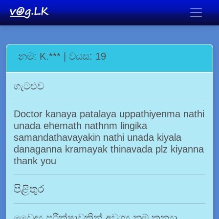
නම: K.*** | වයස: 19
ගැටළුව
Doctor kanaya patalaya uppathiyenma nathi
unada ehemath nathnm lingika
samandathavayakin nathi unada kiyala
danaganna kramayak thinavada plz kiyanna
thank you
පිළිතුර
වෛද්‍ය පරීක්ෂාවකින් අවශ්‍ය නම් කන්‍යා