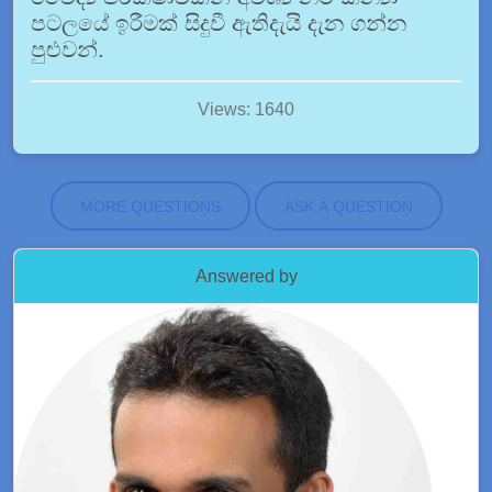
පටලයේ ඉරීමක් සිදුවී ඇතිදැයි දැන ගන්න
පුළුවන්.
Views: 1640
MORE QUESTIONS
ASK A QUESTION
Answered by