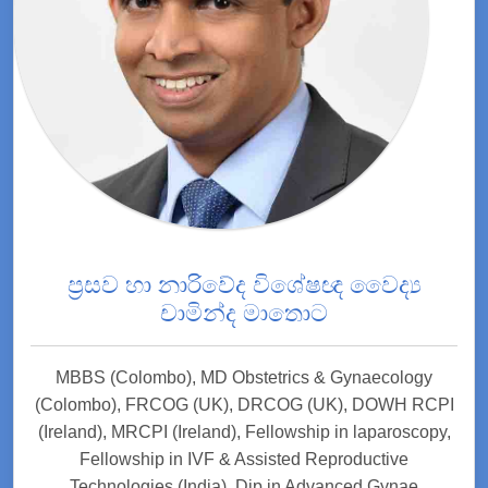
ප්‍රසව හා නාරිවේද විශේෂඥ වෛද්‍ය
චාමින්ද මාතොට
MBBS (Colombo), MD Obstetrics & Gynaecology
(Colombo), FRCOG (UK), DRCOG (UK), DOWH RCPI
(Ireland), MRCPI (Ireland), Fellowship in laparoscopy,
Fellowship in IVF & Assisted Reproductive
Technologies (India), Dip in Advanced Gynae