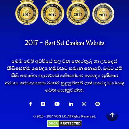
2017 - Best Sri Lankan Website
මෙම වෙබ් අඩවියේ පල වන තොරතුරු හා උපදෙස්
කිසිසේත්ම වෛද්‍ය හමුවකට සමාන නොවේ. ඔබට යම්
කිසි සෞඛ්‍ය ගැටළුවක් සම්බන්ධව වෛද්‍ය ප්‍රතිකාර
අවශ්‍ය මොහොතක වහාම සුදුසුම්කම් ලත් වෛද්‍යවරයකු
වෙත යොමුවන්න.
© 2016 - 2024 VOG.LK. All Rights Reserved.