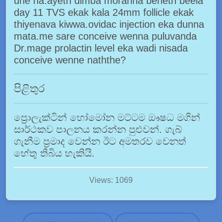
une na.ayeth dimba moranna beheth beela
day 11 TVS ekak kala 24mm follicle ekak
thiyenava kiwwa.ovidac injection eka dunna
mata.me sare conceive wenna puluvanda
Dr.mage prolactin level eka wadi nisada
conceive wenne naththe?
පිළිතුර
ප්‍රොලැක්ටින් හෝමෝන මට්ටම ඖෂධ මගින්
සාර්ථකව පාලනය කරන්න පුළුවන්. ගැබ්
ගැනීම ප්‍රමාද වෙන්න ඊට අමතරව වෙනත්
හේතු තිබිය හැකියි.
Views: 1069