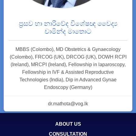
ප්‍රසව හා නාරිවේද විශේෂඥ වෛද්‍ය
චාමින්ද මාතොට
MBBS (Colombo), MD Obstetrics & Gynaecology
(Colombo), FRCOG (UK), DRCOG (UK), DOWH RCPI
(Ireland), MRCPI (Ireland), Fellowship in laparoscopy,
Fellowship in IVF & Assisted Reproductive
Technologies (India), Dip in Advanced Gynae
Endoscopy (Germany)
dr.mathota@vog.lk
ABOUT US
CONSULTATION