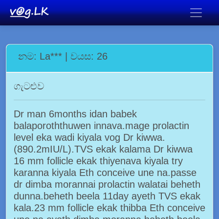
නම: La*** | වයස: 26
ගැටළුව
Dr man 6months idan babek
balaporoththuwen innava.mage prolactin
level eka wadi kiyala vog Dr kiwwa.
(890.2mIU/L).TVS ekak kalama Dr kiwwa
16 mm follicle ekak thiyenava kiyala try
karanna kiyala Eth conceive une na.passe
dr dimba morannai prolactin walatai beheth
dunna.beheth beela 11day ayeth TVS ekak
kala.23 mm follicle ekak thibba Eth conceive