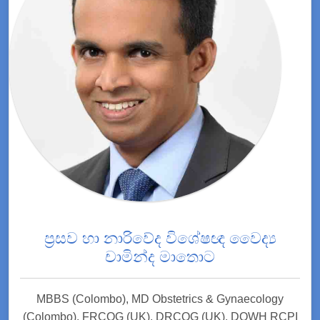
ප්‍රසව හා නාරිවේද විශේෂඥ වෛද්‍ය
චාමින්ද මාතොට
MBBS (Colombo), MD Obstetrics & Gynaecology
(Colombo), FRCOG (UK), DRCOG (UK), DOWH RCPI