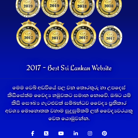
2017 - Best Sri Lankan Website
මෙම වෙබ් අඩවියේ පල වන තොරතුරු හා උපදෙස්
කිසිසේත්ම වෛද්‍ය හමුවකට සමාන නොවේ. ඔබට යම්
කිසි සෞඛ්‍ය ගැටළුවක් සම්බන්ධව වෛද්‍ය ප්‍රතිකාර
අවශ්‍ය මොහොතක වහාම සුදුසුම්කම් ලත් වෛද්‍යවරයකු
වෙත යොමුවන්න.