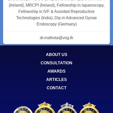
(Ireland), MRCPI (Ireland), Fellowship in laparoscopy,
Fellowship in IVF & Assisted Reproductive
Technologies (India), Dip in Advanced Gynae
Endoscopy (Germany)
dr.mathota@vog.lk
ABOUT US
CONSULTATION
AWARDS
ARTICLES
CONTACT