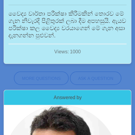
වෛද්‍ය වාර්තා පරීක්ෂා කිරීමකින් තොරව මේ
ගැන නිවැරදි පිළිතුරක් ලබා දීම අපහසුයි. ඇයව
පරීක්ෂා කල වෛද්‍ය වරයාගෙන් මේ ගැන අසා
දැනගන්න පුළුවන්.
Views: 1000
MORE QUESTIONS
ASK A QUESTION
Answered by