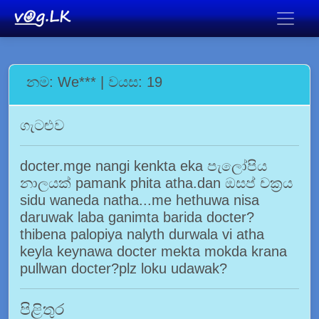
නම: We*** | වයස: 19
ගැටළුව
docter.mge nangi kenkta eka පැලෝපිය
නාලයක් pamank phita atha.dan ඔසප් චක්‍රය
sidu waneda natha...me hethuwa nisa
daruwak laba ganimta barida docter?
thibena palopiya nalyth durwala vi atha
keyla keynawa docter mekta mokda krana
pullwan docter?plz loku udawak?
පිළිතුර