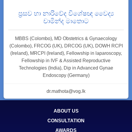
ප්‍රසව හා නාරිවේද විශේෂඥ වෛද්‍ය
චාමින්ද මාතොට
MBBS (Colombo), MD Obstetrics & Gynaecology
(Colombo), FRCOG (UK), DRCOG (UK), DOWH RCPI
(Ireland), MRCPI (Ireland), Fellowship in laparoscopy,
Fellowship in IVF & Assisted Reproductive
Technologies (India), Dip in Advanced Gynae
Endoscopy (Germany)
dr.mathota@vog.lk
ABOUT US
CONSULTATION
AWARDS