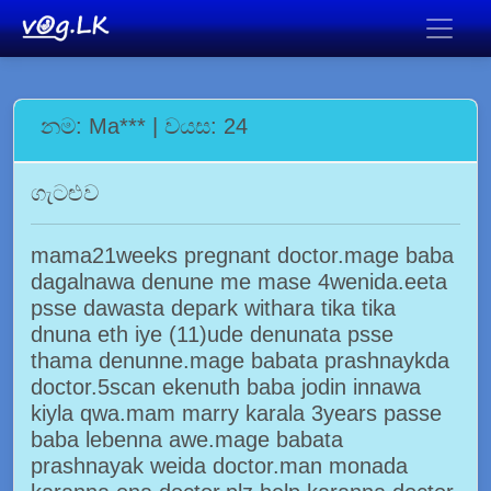
නම: Ma*** | වයස: 24
ගැටළුව
mama21weeks pregnant doctor.mage baba
dagalnawa denune me mase 4wenida.eeta
psse dawasta depark withara tika tika
dnuna eth iye (11)ude denunata psse
thama denunne.mage babata prashnaykda
doctor.5scan ekenuth baba jodin innawa
kiyla qwa.mam marry karala 3years passe
baba lebenna awe.mage babata
prashnayak weida doctor.man monada