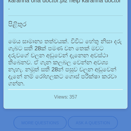
karanna ona doctor.plz help karanna doctor
.
පිළිතුර
මෙය සාමාන්‍ය තත්වයක්. විවිධ හේතු නිසා දරු
ගැබට සති 28ක් පමණ වන තෙක් මවට
දරුවගේ චලන අඩුවෙන් දැනෙන අවස්ථා
තිබෙනව. ඒ ගැන කලබල වෙන්න අවශ්‍ය
නැහැ. නමුත් සති 28න් පසුව චලන අඩුවෙන්
දැනේ නම් රෝහලකට ගොස් පරීක්ෂා කරවා
ගන්න.
Views: 357
MORE QUESTIONS
ASK A QUESTION