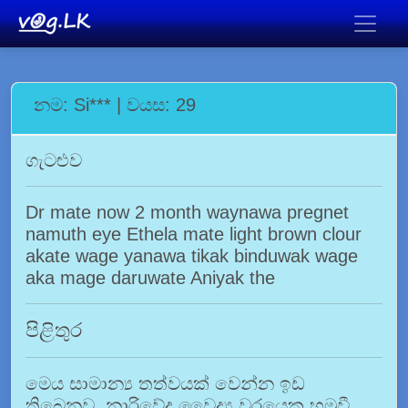
නම: Si*** | වයස: 29
ගැටළුව
Dr mate now 2 month waynawa pregnet
namuth eye Ethela mate light brown clour
akate wage yanawa tikak binduwak wage
aka mage daruwate Aniyak the
පිළිතුර
මෙය සාමාන්‍ය තත්වයක් වෙන්න ඉඩ
තිබෙනව. නාරිවේද වෛද්‍ය වරයෙකු හමුවී