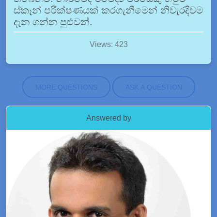
ස්කෑන් පරීක්ෂණයක් කරගැනීමෙන් නිවැරදිවම
දැන ගන්න පුළුවන්.
Views: 423
MORE QUESTIONS
ASK A QUESTION
Answered by