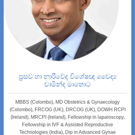
ප්‍රසව හා නාරිවේද විශේෂඥ වෛද්‍ය
චාමින්ද මාතොට
MBBS (Colombo), MD Obstetrics & Gynaecology
(Colombo), FRCOG (UK), DRCOG (UK), DOWH RCPI
(Ireland), MRCPI (Ireland), Fellowship in laparoscopy,
Fellowship in IVF & Assisted Reproductive
Technologies (India), Dip in Advanced Gynae