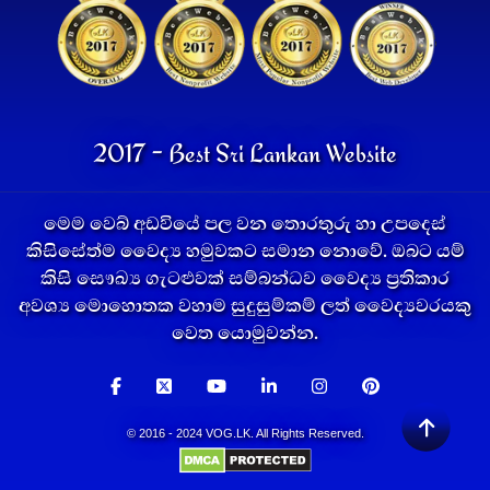
2017 - Best Sri Lankan Website
මෙම වෙබ් අඩවියේ පල වන තොරතුරු හා උපදෙස්
කිසිසේත්ම වෛද්‍ය හමුවකට සමාන නොවේ. ඔබට යම්
කිසි සෞඛ්‍ය ගැටළුවක් සම්බන්ධව වෛද්‍ය ප්‍රතිකාර
අවශ්‍ය මොහොතක වහාම සුදුසුම්කම් ලත් වෛද්‍යවරයකු
වෙත යොමුවන්න.
© 2016 - 2024 VOG.LK. All Rights Reserved.