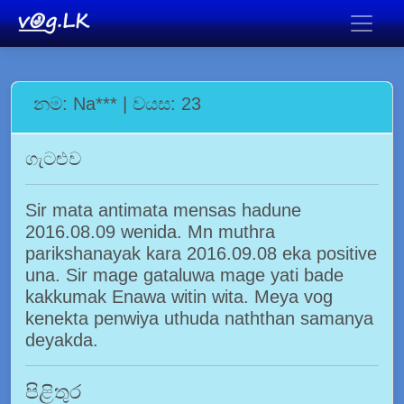
නම: Na*** | වයස: 23
ගැටළුව
Sir mata antimata mensas hadune
2016.08.09 wenida. Mn muthra
parikshanayak kara 2016.09.08 eka positive
una. Sir mage gataluwa mage yati bade
kakkumak Enawa witin wita. Meya vog
kenekta penwiya uthuda naththan samanya
deyakda.
පිළිතුර