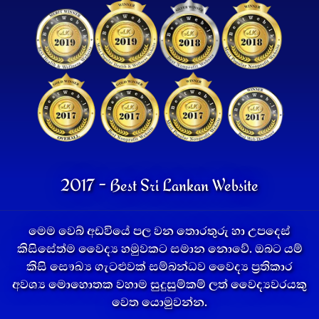
2017 - Best Sri Lankan Website
මෙම වෙබ් අඩවියේ පල වන තොරතුරු හා උපදෙස්
කිසිසේත්ම වෛද්‍ය හමුවකට සමාන නොවේ. ඔබට යම්
කිසි සෞඛ්‍ය ගැටළුවක් සම්බන්ධව වෛද්‍ය ප්‍රතිකාර
අවශ්‍ය මොහොතක වහාම සුදුසුම්කම් ලත් වෛද්‍යවරයකු
වෙත යොමුවන්න.