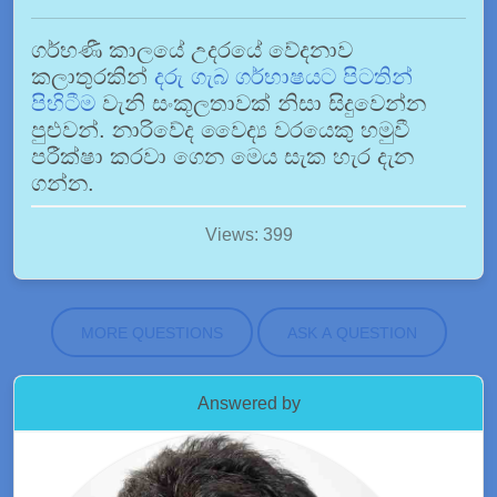
ගර්භණී කාලයේ උදරයේ වේදනාව
කලාතුරකින්
දරු ගැබ ගර්භාෂයට පිටතින්
පිහිටීම
වැනි සංකූලතාවක් නිසා සිදුවෙන්න
පුළුවන්. නාරිවේද වෛද්‍ය වරයෙකු හමුවී
පරීක්ෂා කරවා ගෙන මෙය සැක හැර දැන
ගන්න.
Views: 399
MORE QUESTIONS
ASK A QUESTION
Answered by