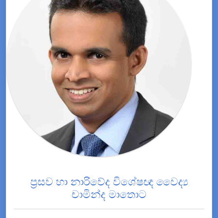
ප්‍රසව හා නාරිවේද විශේෂඥ වෛද්‍ය
චාමින්ද මාතොට