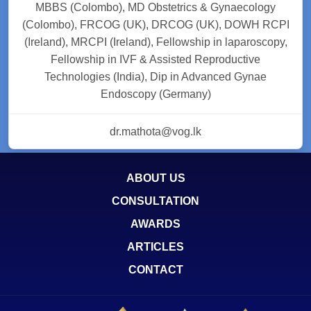
MBBS (Colombo), MD Obstetrics & Gynaecology
(Colombo), FRCOG (UK), DRCOG (UK), DOWH RCPI
(Ireland), MRCPI (Ireland), Fellowship in laparoscopy,
Fellowship in IVF & Assisted Reproductive
Technologies (India), Dip in Advanced Gynae
Endoscopy (Germany)
dr.mathota@vog.lk
ABOUT US
CONSULTATION
AWARDS
ARTICLES
CONTACT