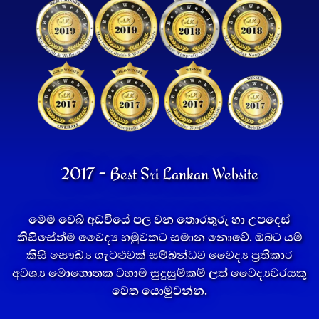
2017 - Best Sri Lankan Website
මෙම වෙබ් අඩවියේ පල වන තොරතුරු හා උපදෙස්
කිසිසේත්ම වෛද්‍ය හමුවකට සමාන නොවේ. ඔබට යම්
කිසි සෞඛ්‍ය ගැටළුවක් සම්බන්ධව වෛද්‍ය ප්‍රතිකාර
අවශ්‍ය මොහොතක වහාම සුදුසුම්කම් ලත් වෛද්‍යවරයකු
වෙත යොමුවන්න.