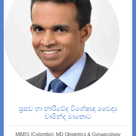
ප්‍රසව හා නාරිවේද විශේෂඥ වෛද්‍ය
චාමින්ද මාතොට
MBBS (Colombo), MD Obstetrics & Gynaecology