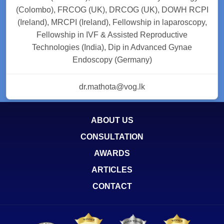
(Colombo), FRCOG (UK), DRCOG (UK), DOWH RCPI
(Ireland), MRCPI (Ireland), Fellowship in laparoscopy,
Fellowship in IVF & Assisted Reproductive
Technologies (India), Dip in Advanced Gynae
Endoscopy (Germany)
dr.mathota@vog.lk
ABOUT US
CONSULTATION
AWARDS
ARTICLES
CONTACT