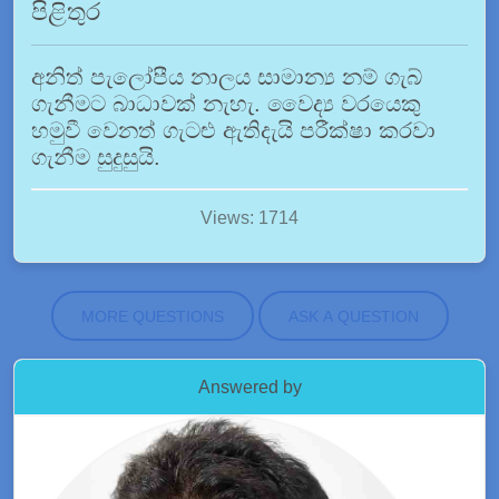
පිළිතුර
අනිත් පැලෝපීය නාලය සාමාන්‍ය නම් ගැබ්
ගැනීමට බාධාවක් නැහැ. වෛද්‍ය වරයෙකු
හමුවී වෙනත් ගැටළු ඇතිදැයි පරීක්ෂා කරවා
ගැනීම සුදුසුයි.
Views: 1714
MORE QUESTIONS
ASK A QUESTION
Answered by