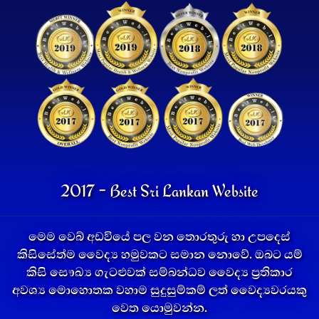
2017 - Best Sri Lankan Website
මෙම වෙබ් අඩවියේ පල වන තොරතුරු හා උපදෙස්
කිසිසේත්ම වෛද්‍ය හමුවකට සමාන නොවේ. ඔබට යම්
කිසි සෞඛ්‍ය ගැටළුවක් සම්බන්ධව වෛද්‍ය ප්‍රතිකාර
අවශ්‍ය මොහොතක වහාම සුදුසුම්කම් ලත් වෛද්‍යවරයකු
වෙත යොමුවන්න.