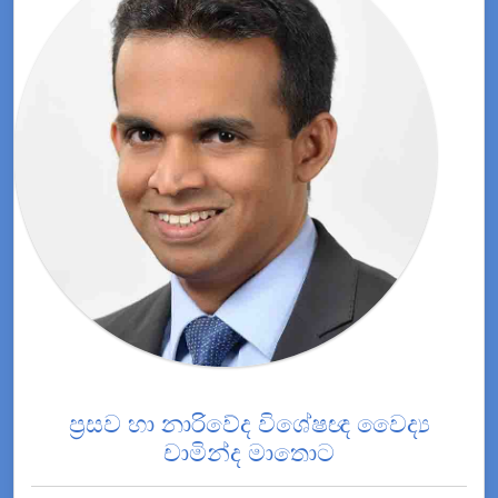
ප්‍රසව හා නාරිවේද විශේෂඥ වෛද්‍ය
චාමින්ද මාතොට