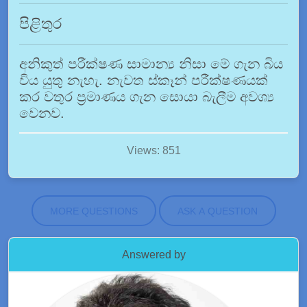
පිළිතුර
අනිකුත් පරීක්ෂණ සාමාන්‍ය නිසා මේ ගැන බිය
විය යුතු නැහැ. නැවත ස්කෑන් පරීක්ෂණයක්
කර වතුර ප්‍රමාණය ගැන සොයා බැලීම අවශ්‍ය
වෙනව.
Views: 851
MORE QUESTIONS
ASK A QUESTION
Answered by