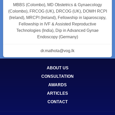
MBBS (Colombo), MD Obstetrics & Gynaecology
(Colombo), FRCOG (UK), DRCOG (UK), DOWH RCPI
(Ireland), MRCPI (Ireland), Fellowship in laparoscopy,
Fellowship in IVF & Assisted Reproductive
Technologies (India), Dip in Advanced Gynae
Endoscopy (Germany)
dr.mathota@vog.lk
ABOUT US
CONSULTATION
AWARDS
ARTICLES
CONTACT