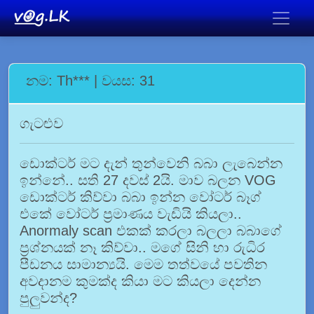
නම: Th*** | වයස: 31
ගැටළුව
ඩොක්ටර් මට දැන් තුන්වෙනි බබා ලැබෙන්න
ඉන්නේ.. සති 27 දවස් 2යි. මාව බලන VOG
ඩොක්ටර් කිව්වා බබා ඉන්න වෝටර් බෑග්
එකේ වෝටර් ප්‍රමාණය වැඩියි කියලා..
Anormaly scan එකක් කරලා බලලා බබාගේ
ප්‍රශ්නයක් නෑ කිව්වා.. මගේ සිනි හා රුධිර
පීඩනය සාමාන්‍යයි. මෙම තත්වයේ පවතින
අවදානම කුමක්ද කියා මට කියලා දෙන්න
පුලුවන්ද?