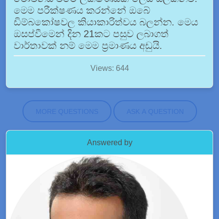
මෙම පරීක්ෂණය කරන්නේ ඔබේ
ඩිම්බකෝෂවල කියාකාරිත්වය බලන්න. මෙය
ඔසප්වීමෙන් දින 21කට පසුව ලබාගත්
වාර්තාවක් නම් මෙම ප්‍රමාණය අඩුයි.
Views: 644
MORE QUESTIONS
ASK A QUESTION
Answered by