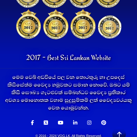
2017 - Best Sri Lankan Website
මෙම වෙබ් අඩවියේ පල වන තොරතුරු හා උපදෙස්
කිසිසේත්ම වෛද්‍ය හමුවකට සමාන නොවේ. ඔබට යම්
කිසි සෞඛ්‍ය ගැටළුවක් සම්බන්ධව වෛද්‍ය ප්‍රතිකාර
අවශ්‍ය මොහොතක වහාම සුදුසුම්කම් ලත් වෛද්‍යවරයකු
වෙත යොමුවන්න.
© 2016 - 2024 VOG.LK. All Rights Reserved.