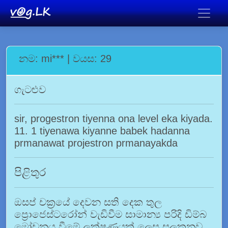
නම: mi*** | වයස: 29
ගැටළුව
sir, progestron tiyenna ona level eka kiyada.
11. 1 tiyenawa kiyanne babek hadanna
prmanawat projestron prmanayakda
පිළිතුර
ඔසප් චක්‍රයේ දෙවන සති දෙක තුල
ප්‍රොජෙස්ටරෝන් වැඩිවීම සාමාන්‍ය පරිදි ඩිම්බ
මෝචනය වීමේ ලක්ෂණයක් ලෙස සලකනව.