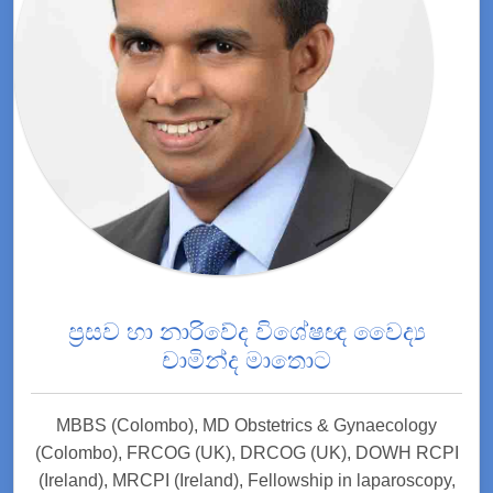
ප්‍රසව හා නාරිවේද විශේෂඥ වෛද්‍ය
චාමින්ද මාතොට
MBBS (Colombo), MD Obstetrics & Gynaecology
(Colombo), FRCOG (UK), DRCOG (UK), DOWH RCPI
(Ireland), MRCPI (Ireland), Fellowship in laparoscopy,