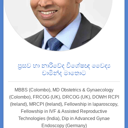
ප්‍රසව හා නාරිවේද විශේෂඥ වෛද්‍ය
චාමින්ද මාතොට
MBBS (Colombo), MD Obstetrics & Gynaecology
(Colombo), FRCOG (UK), DRCOG (UK), DOWH RCPI
(Ireland), MRCPI (Ireland), Fellowship in laparoscopy,
Fellowship in IVF & Assisted Reproductive
Technologies (India), Dip in Advanced Gynae
Endoscopy (Germany)