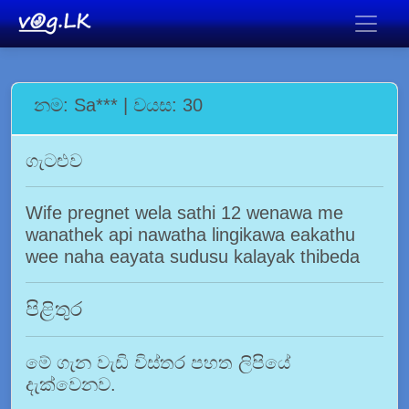
නම: Sa*** | වයස: 30
ගැටළුව
Wife pregnet wela sathi 12 wenawa me
wanathek api nawatha lingikawa eakathu
wee naha eayata sudusu kalayak thibeda
පිළිතුර
මේ ගැන වැඩි විස්තර පහත ලිපියේ
දැක්වෙනව.