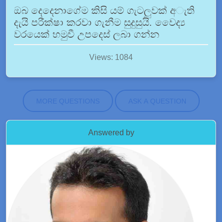
ඔබ දෙදෙනාගේම කිසි යම් ගැටලුවක් අැති
දැයි පරීක්ෂා කරවා ගැනීම සුදුසුයි. වෙෙද්‍ය
වරයෙක් හමුවී උපදෙස් ලබා ගන්න
Views: 1084
MORE QUESTIONS
ASK A QUESTION
Answered by