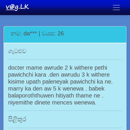
නම: da*** | වයස: 26
ගැටළුව
docter mame awrude 2 k withere pethi
pawichchi kara .den awrudu 3 k withere
kisime upath paleneyak pawichchi ka ne.
marry ka den aw 5 k wenewa . babek
balaporoththuwen hitiyath thame ne .
niyemithe dinete mences wenewa.
පිළිතුර