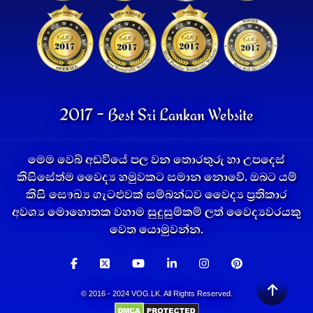
2017 - Best Sri Lankan Website
මෙම වෙබ් අඩවියේ පල වන තොරතුරු හා උපදෙස්
කිසිසේත්ම වෛද්‍ය හමුවකට සමාන නොවේ. ඔබට යම්
කිසි සෞඛ්‍ය ගැටළුවක් සම්බන්ධව වෛද්‍ය ප්‍රතිකාර
අවශ්‍ය මොහොතක වහාම සුදුසුම්කම් ලත් වෛද්‍යවරයකු
වෙත යොමුවන්න.
© 2016 - 2024 VOG.LK. All Rights Reserved.