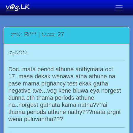
නම: Ri*** | වයස: 27
ගැටළුව
Doc..mata period athune anthymata oct
17..masa dekak wenawa atha athune na
pase mama prgnancy test ekak gatha
negative ave...vog kene bluwa eya norgest
dunna eth thama periods athune
na..norgest gathata kama natha???ai
thama periods athune nathy???mata prgnt
wena puluvanrha???