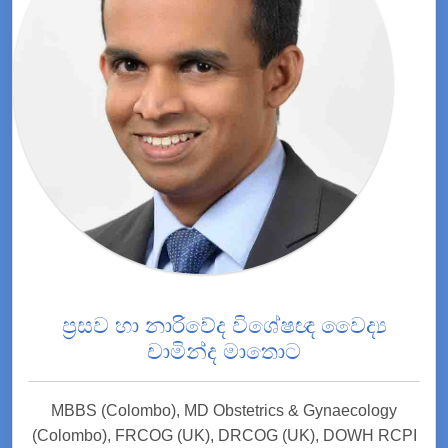
ප්‍රසව හා නාරිවේද විශේෂඥ වෛද්‍ය
චාමින්ද මාතොට
MBBS (Colombo), MD Obstetrics & Gynaecology
(Colombo), FRCOG (UK), DRCOG (UK), DOWH RCPI