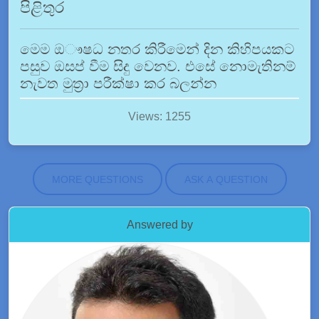
පිළිතුර
මෙම ඔෟෂධ නතර කිරීමෙන් දින කිහිපයකට
පසුව ඔසප් වීම සිදු වෙනව. එසේ නොමැතිනම්
නැවත මුත්‍රා පරීක්ෂා කර බලන්න
Views: 1255
MORE QUESTIONS
ASK A QUESTION
Answered by