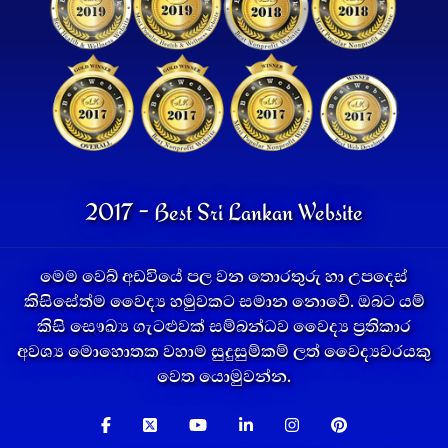
2017 - Best Sri Lankan Website
මෙම වෙබ් අඩවියේ පල වන තොරතුරු හා උපදෙස්
කිසිසේත්ම වෛද්‍ය හමුවකට සමාන නොවේ. ඔබට යම්
කිසි සෞඛ්‍ය ගැටළුවක් සම්බන්ධව වෛද්‍ය ප්‍රතිකාර
අවශ්‍ය මොහොතක වහාම සුදුසුම්කම් ලත් වෛද්‍යවරයකු
වෙත යොමුවන්න.