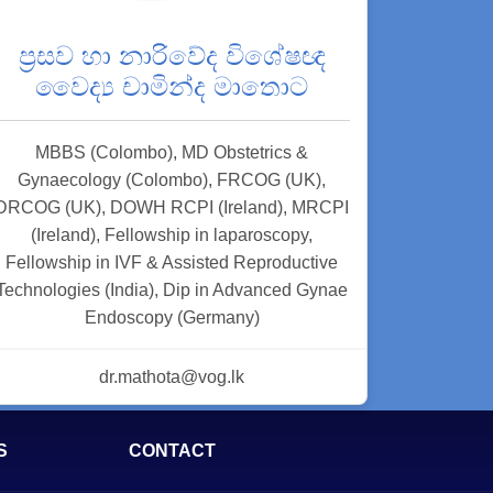
ප්‍රසව හා නාරිවේද විශේෂඥ
වෛද්‍ය චාමින්ද මාතොට
MBBS (Colombo), MD Obstetrics &
Gynaecology (Colombo), FRCOG (UK),
DRCOG (UK), DOWH RCPI (Ireland), MRCPI
(Ireland), Fellowship in laparoscopy,
Fellowship in IVF & Assisted Reproductive
Technologies (India), Dip in Advanced Gynae
Endoscopy (Germany)
dr.mathota@vog.lk
S
CONTACT