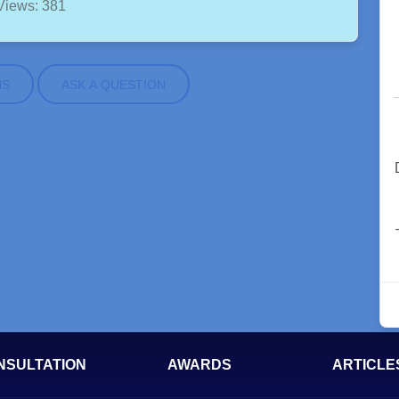
Views: 381
NS
ASK A QUESTION
NSULTATION
AWARDS
ARTICLE