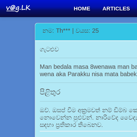
HOME
ARTICLES
නම: Th*** | වයස: 25
ගැටළුව
Man bedala masa 8wenawa man bab
wena aka Parakku nisa mata babek
පිළිතුර
ඔව්. ඔසප් වීම අක්‍රමවත් නම් ඩිම්බ
නොවෙන්න පුළුවන්. නාරිවේද වෛද්‍ය
සඳහා ප්‍රතිකාර තිබෙනව.