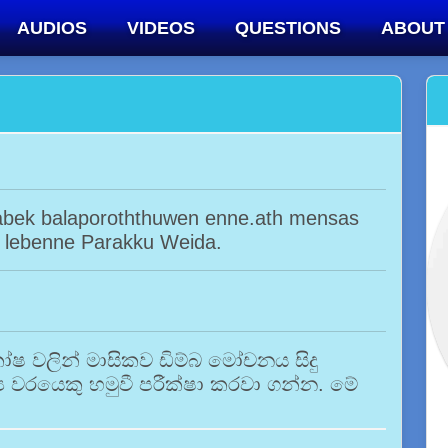
AUDIOS
VIDEOS
QUESTIONS
ABOUT
ek balaporoththuwen enne.ath mensas
 lebenne Parakku Weida.
 කෝෂ වලින් මාසිකව ඩිම්බ මෝචනය සිදු
 වරයෙකු හමුවී පරීක්ෂා කරවා ගන්න. මේ