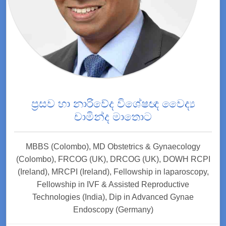
ප්‍රසව හා නාරිවේද විශේෂඥ වෛද්‍ය
චාමින්ද මාතොට
MBBS (Colombo), MD Obstetrics & Gynaecology
(Colombo), FRCOG (UK), DRCOG (UK), DOWH RCPI
(Ireland), MRCPI (Ireland), Fellowship in laparoscopy,
Fellowship in IVF & Assisted Reproductive
Technologies (India), Dip in Advanced Gynae
Endoscopy (Germany)