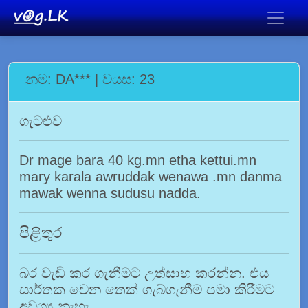
නම: DA*** | වයස: 23
ගැටළුව
Dr mage bara 40 kg.mn etha kettui.mn
mary karala awruddak wenawa .mn danma
mawak wenna sudusu nadda.
පිළිතුර
බර වැඩි කර ගැනීමට උත්සාහ කරන්න. එය
සාර්තක වෙන තෙක් ගැබ්ගැනීම පමා කිරීමට
අවශ්‍ය නැහැ.