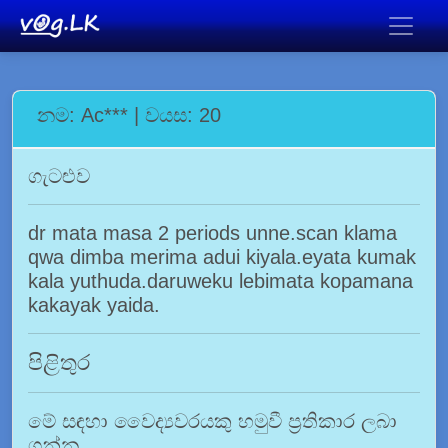
නම: Ac*** | වයස: 20
ගැටළුව
dr mata masa 2 periods unne.scan klama
qwa dimba merima adui kiyala.eyata kumak
kala yuthuda.daruweku lebimata kopamana
kakayak yaida.
පිළිතුර
මේ සඳහා වෛද්‍යවරයකු හමුවී ප්‍රතිකාර ලබා
ගන්න