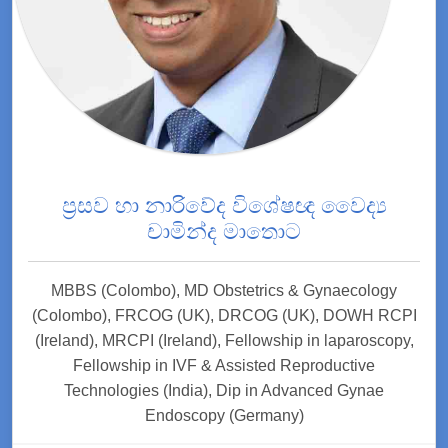
ප්‍රසව හා නාරිවේද විශේෂඥ වෛද්‍ය
චාමින්ද මාතොට
MBBS (Colombo), MD Obstetrics & Gynaecology
(Colombo), FRCOG (UK), DRCOG (UK), DOWH RCPI
(Ireland), MRCPI (Ireland), Fellowship in laparoscopy,
Fellowship in IVF & Assisted Reproductive
Technologies (India), Dip in Advanced Gynae
Endoscopy (Germany)